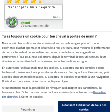
Tu as toujours un cookie pour ton cheval à portée de main ?
Nous aussi ! Nous utilisons des cookies et autres technologies pour offrir une
Boutique climatiquement
expérience d'achat optimale et sécurisée à nos visiteurs, pour mesurer la performance
neutre
de notre site web et personnaliser le contenu afin de faire des suggestions
pertinentes ! Pour cela, nous collectons, depuis le terminal de nos utilisateurs, leurs
Livraison par
données et la manière dont ils naviguent sur notre boutique en ligne.
En autorisant l'utilisation de tous les cookies, tu acceptes que tes données soient
Paiement sécurisé
traitées et transmises à nos prestataires de servics. En cliquant sur Paramètres, puis
Cookies absolument nécessaires, tu acceptes les cookies essentiels à une navigation
fluide et en toute sécurité sur notre boutique en ligne.
À tout moment, tu as la possibilité de révoquer ou d'adapter ces paramètres. Tu
Mentions légales
trouveras plus d'informations concernant nos cookies dans notre section
Protection
des données
& Gérer les cookies.
Dernière actualisation le 10.08.2026 à 02:55
Autorisant l'utilisation de tous nos
Tous les prix s'entendent TVA incluse et
frais de port en sus
Paramètres
cookies