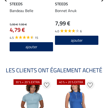
STEEDS
STEEDS
STE
Bandeau Belle
Bonnet Anuk
T-sh
manc
7,99 €
22
5,99 €
7,99 €
4,79 €
4.0
6
4.8
4.5
15
ajouter
ajouter
LES CLIENTS ONT ÉGALEMENT ACHETÉ
30 % + 20 % EXTRA
40 % + 20 % EXTRA
20 %