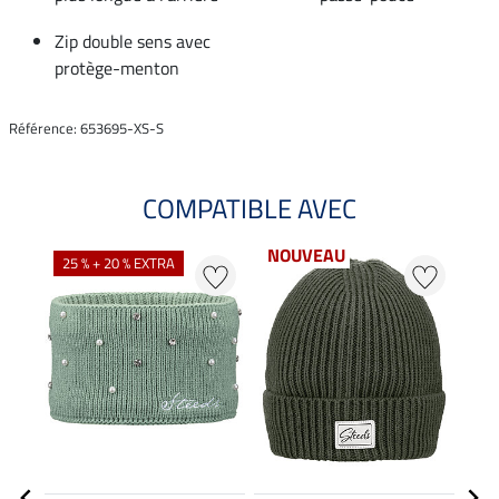
Zip double sens avec
protège-menton
Référence: 653695-XS-S
COMPATIBLE AVEC
NOUVEAU
NO
25 % + 20 % EXTRA