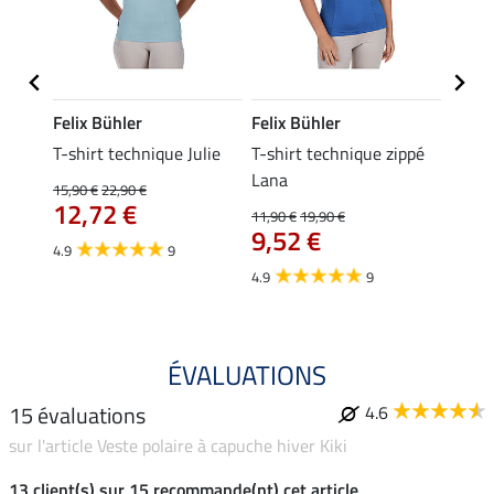
Felix Bühler
Felix Bühler
Felix
ia
T-shirt technique Julie
T-shirt technique zippé
Polo 
Lana
15,90 €
22,90 €
15,90 
12,72 €
12,
11,90 €
19,90 €
9,52 €
4.9
9
4.7
4.9
9
ÉVALUATIONS
15 évaluations
4.6
sur l'article Veste polaire à capuche hiver Kiki
13 client(s) sur 15 recommande(nt) cet article