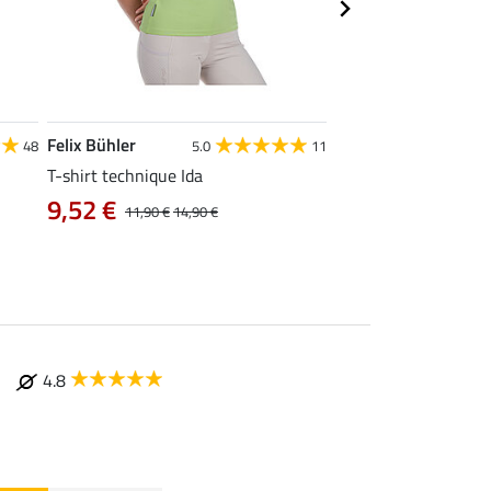
Felix Bühler
STONEDEEK
48
5.0
11
4
T-shirt technique Ida
Débardeur femme Te
9,52 €
9,52 €
11,90 €
14,90 €
11,90 €
14,9
4.8