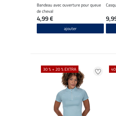
Bandeau avec ouverture pour queue
Casqu
de cheval
4,99 €
9,9
ajouter
EXTRA
30 % + 20 % EXTRA
40