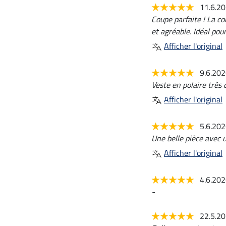
11.6.2
Coupe parfaite ! La co
et agréable. Idéal pou
Afficher l'original
9.6.20
Veste en polaire très 
Afficher l'original
5.6.20
Une belle pièce avec u
Afficher l'original
4.6.20
-
22.5.2