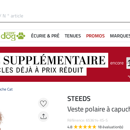
ÉCURIE & PRÉ
TENUES
PROMOS
MARQUE
encore
uche Cat
STEEDS
Veste polaire à capuc
Référence: 653614-XS-S
4.8
18 évaluation(s)