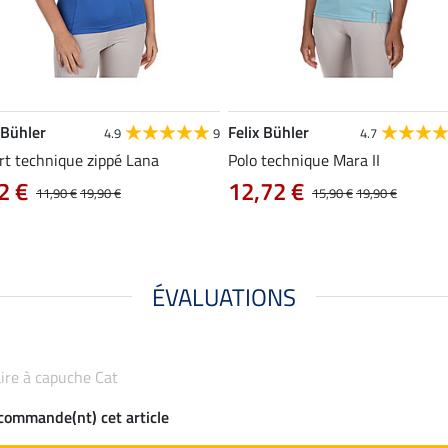
 Bühler
Felix Bühler
4.9
9
4.7
rt technique zippé Lana
Polo technique Mara II
2 €
12,72 €
11,90 €
19,90 €
15,90 €
19,90 €
ÉVALUATIONS
laire à capuche Cat
ecommande(nt) cet article