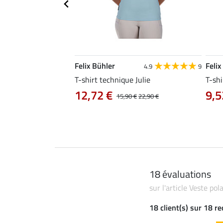
Felix Bühler
Felix
4.8
25
4.9
9
e Tessa
T-shirt technique Julie
T-shi
12,72 €
9,5
14,90 €
15,90 €
22,90 €
18 évaluations
sur l'article Veste po
18 client(s) sur 18 r