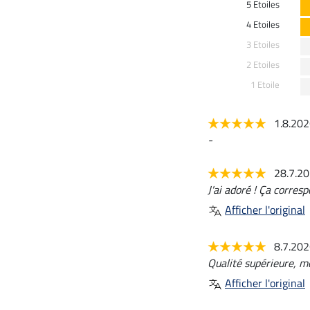
5 Etoiles
4 Etoiles
3 Etoiles
2 Etoiles
1 Etoile
1.8.20
-
28.7.2
J'ai adoré ! Ça corres
Afficher l'original
8.7.20
Qualité supérieure, m
Afficher l'original