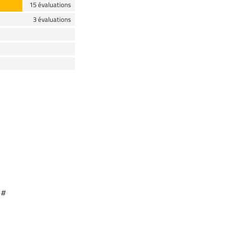
15 évaluations
3 évaluations
 #