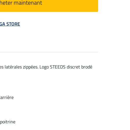
heter maintenant
MEGA STORE
s latérales zippées. Logo STEEDS discret brodé
arrière
poitrine