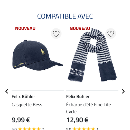
COMPATIBLE AVEC
NOUVEAU
NOUVEAU
NO
Felix Bühler
Felix Bühler
Feli
Casquette Bess
Écharpe d'été Fine Life
T-sh
Cycle
9,99 €
12,90 €
14
5.0
2
5.0
1
4.8