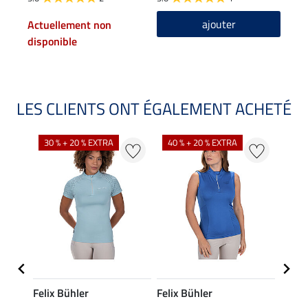
ajouter
Actuellement non
disponible
LES CLIENTS ONT ÉGALEMENT ACHETÉ
30 % + 20 % EXTRA
40 % + 20 % EXTRA
20 %
Felix Bühler
Felix Bühler
Felix