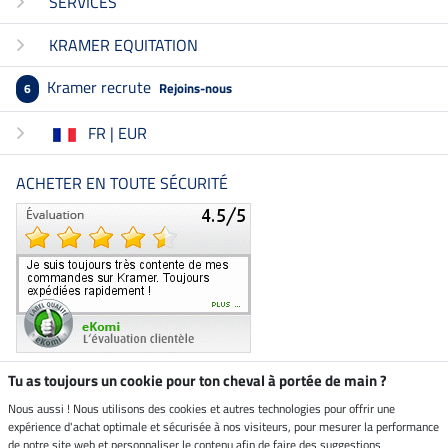
SERVICES
KRAMER EQUITATION
Kramer recrute
Rejoins-nous
6
FR | EUR
ACHETER EN TOUTE SÉCURITÉ
Tu as toujours un cookie pour ton cheval à portée de main ?
Nous aussi ! Nous utilisons des cookies et autres technologies pour offrir une
Boutique climatiquement
expérience d'achat optimale et sécurisée à nos visiteurs, pour mesurer la performance
neutre
de notre site web et personnaliser le contenu afin de faire des suggestions