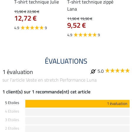
ia
T-shirt technique Julie
T-shirt technique zippé
Polo 
Lana
15,90 €
22,90 €
15,90 
12,72 €
12,
11,90 €
19,90 €
9,52 €
4.9
9
4.7
4.9
9
ÉVALUATIONS
1 évaluation
5.0
sur l'article Veste en stretch Performance Luna
1 client(s) sur 1 recommande(nt) cet article
5 Etoiles
1 évaluation
4 Etoiles
3 Etoiles
2 Etoiles