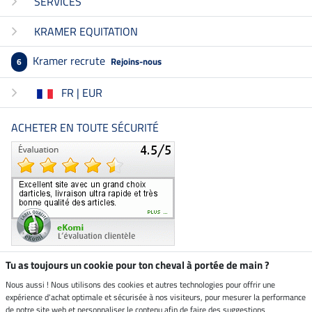
SERVICES
KRAMER EQUITATION
Kramer recrute
Rejoins-nous
6
FR | EUR
ACHETER EN TOUTE SÉCURITÉ
Tu as toujours un cookie pour ton cheval à portée de main ?
Nous aussi ! Nous utilisons des cookies et autres technologies pour offrir une
Boutique climatiquement
expérience d'achat optimale et sécurisée à nos visiteurs, pour mesurer la performance
neutre
de notre site web et personnaliser le contenu afin de faire des suggestions