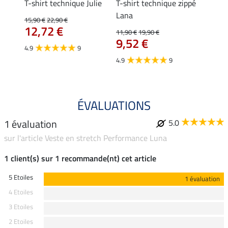
essa
T-shirt technique Julie
T-shirt technique zippé
Polo 
Lana
15,90 €
22,90 €
15,90 
12,72 €
12,
11,90 €
19,90 €
9,52 €
4.9
9
4.7
4.9
9
ÉVALUATIONS
1 évaluation
5.0
sur l'article Veste en stretch Performance Luna
1 client(s) sur 1 recommande(nt) cet article
5 Etoiles
1 évaluation
4 Etoiles
3 Etoiles
2 Etoiles