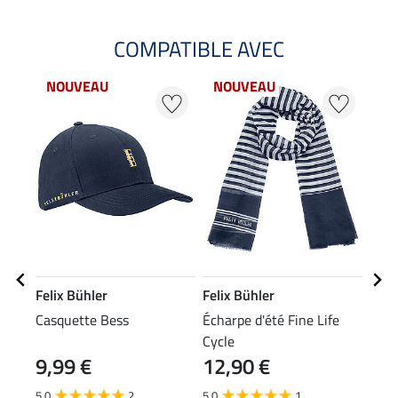
COMPATIBLE AVEC
NOUVEAU
NOUVEAU
NO
Felix Bühler
Felix Bühler
Feli
Casquette Bess
Écharpe d'été Fine Life
T-sh
Cycle
9,99 €
12,90 €
14
5.0
2
5.0
1
4.8