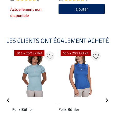
ajouter
Actuellement non
disponible
LES CLIENTS ONT ÉGALEMENT ACHETÉ
30 % + 20 % EXTRA
40 % + 20 % EXTRA
20 %
Felix Bühler
Felix Bühler
Felix