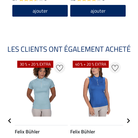
ajouter
ajouter
LES CLIENTS ONT ÉGALEMENT ACHETÉ
30 % + 20 % EXTRA
40 % + 20 % EXTRA
20 %
Felix Bühler
Felix Bühler
Felix