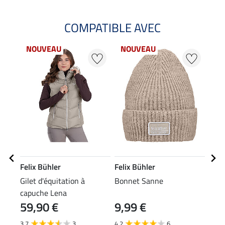
COMPATIBLE AVEC
NOUVEAU
NOUVEAU
NO
Felix Bühler
Felix Bühler
Feli
Gilet d'équitation à
Bonnet Sanne
T-sh
capuche Lena
stre
59,90 €
9,99 €
24
3.7
3
4.2
6
4.8