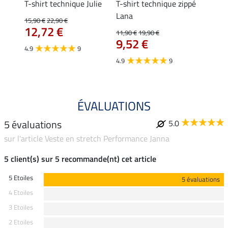
da
T-shirt technique Julie
T-shirt technique zippé
Polo 
Lana
15,90 €
22,90 €
15,90 
12,72 €
12,
11,90 €
19,90 €
9,52 €
4.9
9
4.7
4.9
9
ÉVALUATIONS
5 évaluations
5.0
sur l'article Veste en stretch Performance Janna
5 client(s) sur 5 recommande(nt) cet article
5 Etoiles
5 évaluations
4 Etoiles
3 Etoiles
2 Etoiles