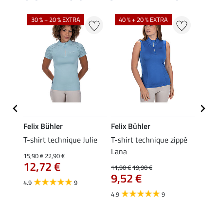
30 % + 20 % EXTRA
40 % + 20 % EXTRA
20 %
Felix Bühler
Felix Bühler
Felix
essa
T-shirt technique Julie
T-shirt technique zippé
Polo 
Lana
15,90 €
22,90 €
15,90 
12,72 €
12,
11,90 €
19,90 €
9,52 €
4.9
9
4.7
4.9
9