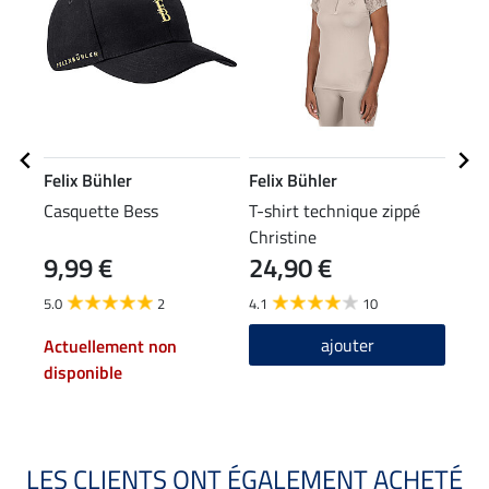
Felix Bühler
Felix Bühler
Feli
Casquette Bess
T-shirt technique zippé
Vest
Christine
Perf
9,99 €
24,90 €
34
5.0
2
4.1
10
4.3
ajouter
Actuellement non
disponible
LES CLIENTS ONT ÉGALEMENT ACHETÉ