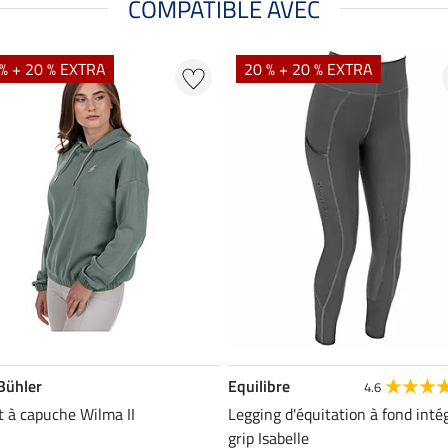
COMPATIBLE AVEC
% + 20 % EXTRA
20 % + 20 % EXTRA
 Bühler
Equilibre
4.6
 à capuche Wilma II
Legging d'équitation à fond inté
grip Isabelle