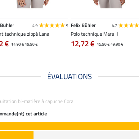
 Bühler
Felix Bühler
4.9
9
4.7
rt technique zippé Lana
Polo technique Mara II
2 €
12,72 €
11,90 €
19,90 €
15,90 €
19,90 €
ÉVALUATIONS
équitation bi-matière à capuche Cora
ommande(nt) cet article