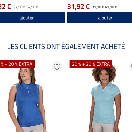
32 €
31,92 €
27,90 €
34,90 €
39,90 €
49,90 €
ajouter
ajouter
LES CLIENTS ONT ÉGALEMENT ACHETÉ
 % + 20 % EXTRA
20 % + 20 % EXTRA