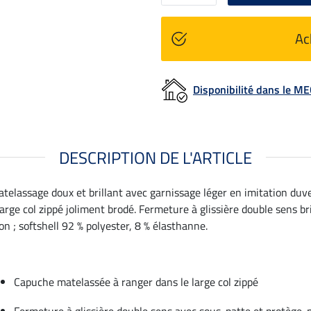
Ac
Disponibilité dans le 
DESCRIPTION DE L'ARTICLE
telassage doux et brillant avec garnissage léger en imitation duve
arge col zippé joliment brodé. Fermeture à glissière double sens 
on ; softshell 92 % polyester, 8 % élasthanne.
Capuche matelassée à ranger dans le large col zippé
Fermeture à glissière double sens avec sous-patte et protège