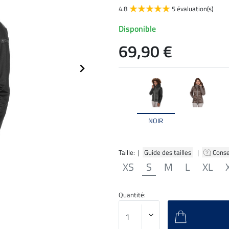
4.8
5 évaluation(s)
Disponible
69,90 €
NOIR
Taille: |
Guide des tailles
|
Conse
XS
S
M
L
XL
Quantité: