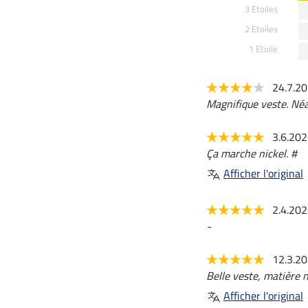
3 Etoiles
2 Etoiles
1 Etoile
24.7.2
Magnifique veste. Néa
3.6.20
Ça marche nickel. #
Afficher l'original
2.4.20
-
12.3.2
Belle veste, matière n
Afficher l'original