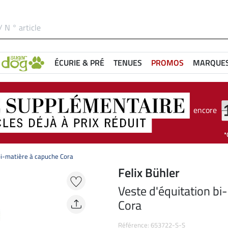
ÉCURIE & PRÉ
TENUES
PROMOS
MARQUE
encore
bi-matière à capuche Cora
Felix Bühler
Veste d'équitation bi
Cora
Référence: 653722-S-S