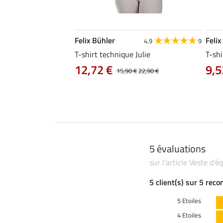
Felix Bühler
Felix
4.8
34
4.9
9
livia
T-shirt technique Julie
T-shi
12,72 €
9,5
0 €
19,90 €
15,90 €
22,90 €
5 évaluations
sur l'article Veste d'
5 client(s) sur 5 rec
5 Etoiles
4 Etoiles