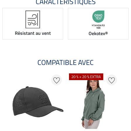
CARACTÉRISTIQUES
Résistant au vent
Oekotex®
COMPATIBLE AVEC
NO
20 % + 20 % EXTRA