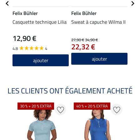
Felix Bühler
Felix Bühler
STE
Casquette technique Lilia
Sweat à capuche Wilma II
Chau
Glit
12,90 €
6,9
27,90 €
34,90 €
22,32 €
4.8
4
4.5
ajouter
ajouter
LES CLIENTS ONT ÉGALEMENT ACHETÉ
30 % + 20 % EXTRA
40 % + 20 % EXTRA
20 %