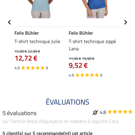
Felix Bühler
Felix Bühler
Felix
ia
T-shirt technique Julie
T-shirt technique zippé
Polo 
Lana
15,90 €
22,90 €
15,90 
12,72 €
12,
11,90 €
19,90 €
9,52 €
4.9
9
4.7
4.9
9
ÉVALUATIONS
5 évaluations
4.8
sur l'article Veste d'équitation bi-matière à capuche Cora
5 client(s) sur 5 recommande(nt) cet article