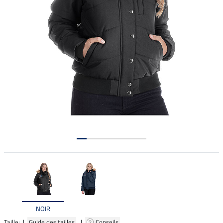
NOIR
Taille: |
Guide des tailles
|
Conseils