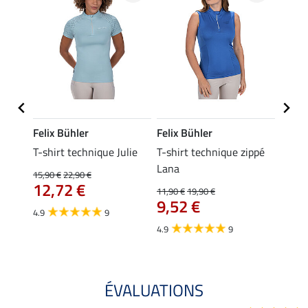
Felix Bühler
Felix Bühler
Felix
ia
T-shirt technique Julie
T-shirt technique zippé
Polo 
Lana
15,90 €
22,90 €
15,90 
12,72 €
12,
11,90 €
19,90 €
9,52 €
4.9
9
4.7
4.9
9
ÉVALUATIONS