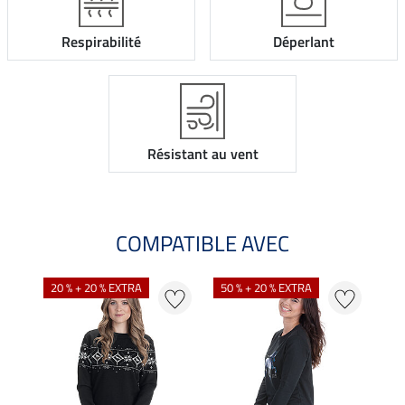
Respirabilité
Déperlant
Résistant au vent
COMPATIBLE AVEC
20 % + 20 % EXTRA
50 % + 20 % EXTRA
50