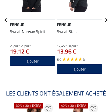
FENGUR
FENGUR
FEN
Sweat Norway Spirit
Sweat Stalla
Bonn
23,90 €
29,90 €
17,45 €
34,90 €
5,95 
19,12 €
13,96 €
4,7
5.0
3
5.0
ajouter
ajouter
LES CLIENTS ONT ÉGALEMENT ACHETÉ
30 % + 20 % EXTRA
40 % + 20 % EXTRA
20 %