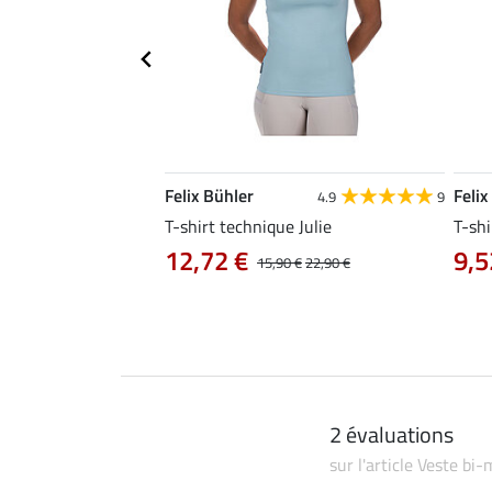
Felix Bühler
Felix
4.8
25
4.9
9
e Tessa
T-shirt technique Julie
T-shi
12,72 €
9,5
14,90 €
15,90 €
22,90 €
2 évaluations
sur l'article Veste bi-