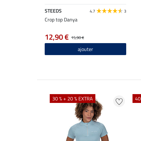
STEEDS
4.7
3
Crop top Danya
12,90 €
15,90 €
ajouter
EXTRA
30 % + 20 % EXTRA
40