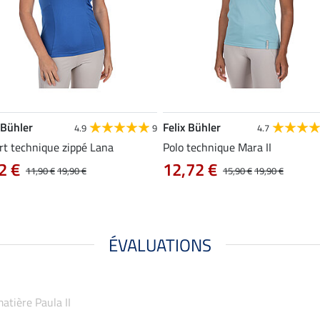
 Bühler
Felix Bühler
4.9
9
4.7
rt technique zippé Lana
Polo technique Mara II
2 €
12,72 €
11,90 €
19,90 €
15,90 €
19,90 €
ÉVALUATIONS
matière Paula II