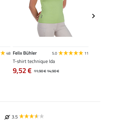
Felix Bühler
STONEDEEK
48
5.0
11
4
T-shirt technique Ida
Débardeur femme Te
9,52 €
9,52 €
11,90 €
14,90 €
11,90 €
14,9
3.5