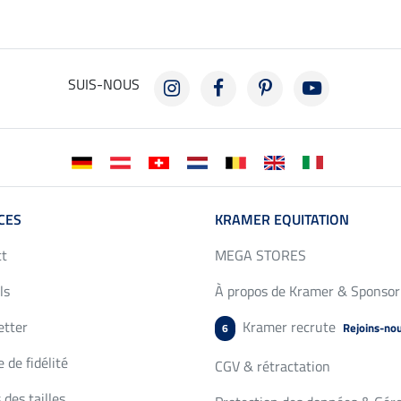
SUIS-NOUS
CES
KRAMER EQUITATION
ct
MEGA STORES
ls
À propos de Kramer & Sponsor
etter
Kramer recrute
Rejoins-no
6
 de fidélité
CGV & rétractation
 des tailles