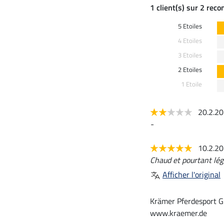
1 client(s) sur 2 rec
5 Etoiles
4 Etoiles
3 Etoiles
2 Etoiles
1 Etoile
20.2.2
-
10.2.2
Chaud et pourtant lég
Afficher l'original
Krämer Pferdesport G
www.kraemer.de