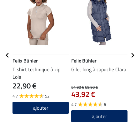
Felix Bühler
Felix Bühler
Feli
T-shirt technique à zip
Gilet long à capuche Clara
Bonn
Lola
22,90 €
10
54,90 €
69,90 €
43,92 €
4.7
52
4.8
4.7
6
ajouter
ajouter