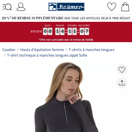
encore
0
0
0
8
8
8
1
1
1
4
4
4
1
1
1
1
1
1
0
0
0
6
7
0
8
1
4
1
1
0
6
7
Cavalier
Hauts d'équitation femme
T-shirts à manches longues
T-shirt technique à manches longues zippé Sofie