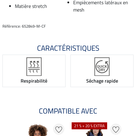
Empiècements latéraux en
Matière stretch
mesh
Référence: 652849-M-CF
CARACTÉRISTIQUES
Respirabilité
Séchage rapide
COMPATIBLE AVEC
NO
21 % + 20 % EXTRA