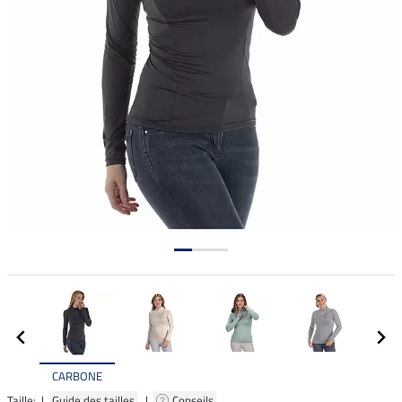
CARBONE
Taille: |
Guide des tailles
|
Conseils