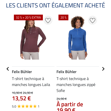
LES CLIENTS ONT ÉGALEMENT ACHETÉ
32 % + 20 % EXTRA
20 %
20 %
Felix Bühler
Felix Bühler
STEE
T-shirt technique à
T-shirt technique à
T-shi
iana
manches longues Laila
manches longues zippé
manch
Sofie
16,90 €
24,90 €
19,90 
13,52 €
À pa
24,90 €
À partir de
15,
5.0
1
19,90 €