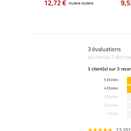
12,72 €
9,5
14,90 €
15,90 €
22,90 €
3 évaluations
sur l'article T-shirt t
3 client(s) sur 3 rec
5 Etoiles
4 Etoiles
3 Etoiles
2 Etoiles
1 Etoile
7.5.20