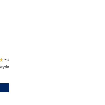
237
Argyle