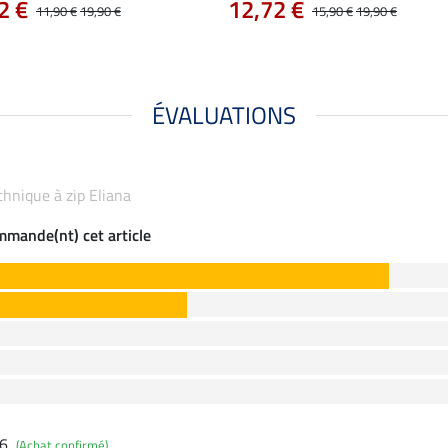
2 €
12,72 €
11,90 €
19,90 €
15,90 €
19,90 €
ÉVALUATIONS
echnique à zip Eliana
ommande(nt) cet article
26
(Achat confirmé)