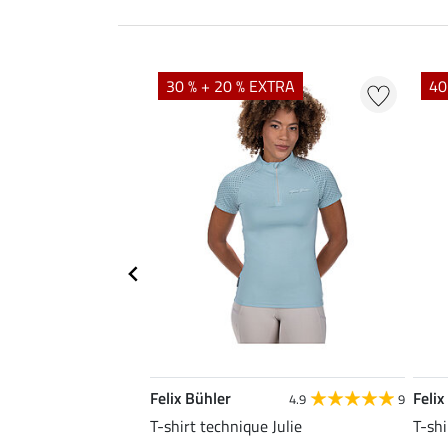
EXTRA
30 % + 20 % EXTRA
40
Felix Bühler
Felix
4.8
25
4.9
9
e Tessa
T-shirt technique Julie
T-shi