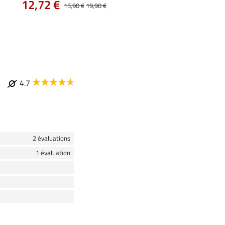
12,72 €
9,52 €
15,90 €
19,90 €
11,90 €
14,9
4.7
2 évaluations
1 évaluation