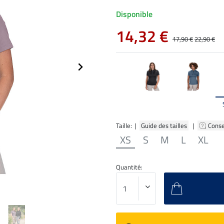
Disponible
14,32 €
17,90 €
22,90 €
Taille: |
Guide des tailles
|
Conse
XS
S
M
L
XL
Quantité: