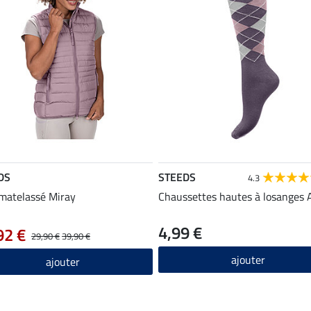
DS
STEEDS
4.3
 matelassé Miray
Chaussettes hautes à losanges 
4,99 €
92 €
29,90 €
39,90 €
ajouter
ajouter