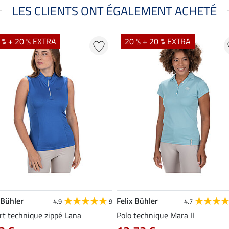
LES CLIENTS ONT ÉGALEMENT ACHETÉ
 % + 20 % EXTRA
20 % + 20 % EXTRA
 Bühler
Felix Bühler
4.9
9
4.7
rt technique zippé Lana
Polo technique Mara II