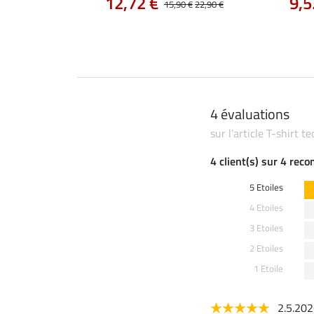
12,72 €
9,5
14,90 €
15,90 €
22,90 €
4 évaluations
sur l'article T-shirt 
4 client(s) sur 4 rec
5 Etoiles
4 Etoiles
3 Etoiles
2 Etoiles
1 Etoile
2.5.20