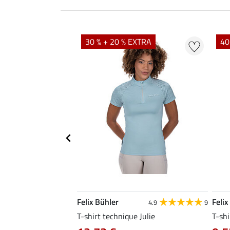
EXTRA
30 % + 20 % EXTRA
40
Felix Bühler
Felix
4.8
25
4.9
9
e Tessa
T-shirt technique Julie
T-shi