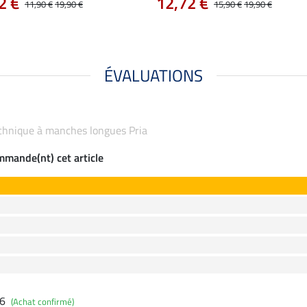
2 €
12,72 €
11,90 €
19,90 €
15,90 €
19,90 €
ÉVALUATIONS
technique à manches longues Pria
ommande(nt) cet article
26
(Achat confirmé)