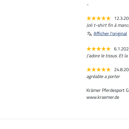
-
12.3.2
Joli t-shirt fin à man
Afficher l'original
6.1.20
J'adore le tissus. Et l
24.8.2
agréable a porter
Krämer Pferdesport G
www.kraemer.de