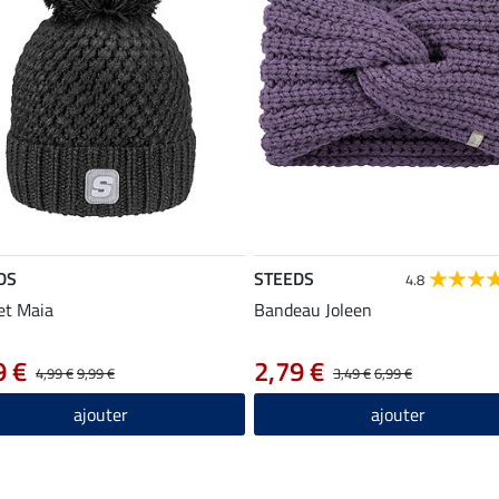
DS
STEEDS
4.8
et Maia
Bandeau Joleen
9 €
2,79 €
4,99 €
9,99 €
3,49 €
6,99 €
ajouter
ajouter