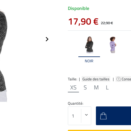
Disponible
17,90 €
22,90 €
NOIR
Taille: |
Guide des tailles
|
Conse
XS
S
M
L
Quantité: