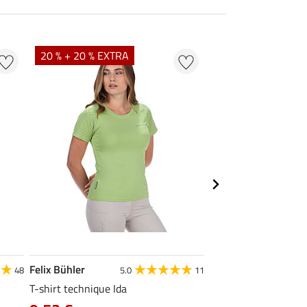
20 % + 20 % EXTRA
20 % + 20 % EXTR
Felix Bühler
STONEDEEK
48
5.0
11
4
T-shirt technique Ida
Débardeur femme Te