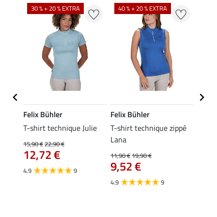
30 % + 20 % EXTRA
40 % + 20 % EXTRA
20 %
Felix Bühler
Felix Bühler
Felix
essa
T-shirt technique Julie
T-shirt technique zippé
Polo 
Lana
15,90 €
22,90 €
15,90 
12,72 €
12,
11,90 €
19,90 €
9,52 €
4.9
9
4.7
4.9
9