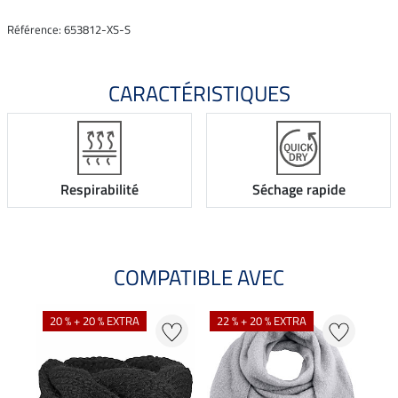
Référence: 653812-XS-S
CARACTÉRISTIQUES
Respirabilité
Séchage rapide
COMPATIBLE AVEC
NO
20 % + 20 % EXTRA
22 % + 20 % EXTRA