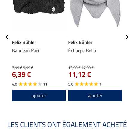
Felix Bühler
Felix Bühler
Feli
Bandeau Kari
Écharpe Bella
Bonn
10
7,99 €
9,99 €
13,90 €
17,90 €
6,39 €
11,12 €
4.8
4.0
11
5.0
1
ajouter
ajouter
LES CLIENTS ONT ÉGALEMENT ACHETÉ