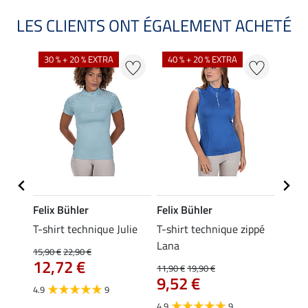
LES CLIENTS ONT ÉGALEMENT ACHETÉ
30 % + 20 % EXTRA
40 % + 20 % EXTRA
20 %
Felix Bühler
Felix Bühler
Felix
essa
T-shirt technique Julie
T-shirt technique zippé
Polo 
Lana
15,90 €
22,90 €
15,90 
12,72 €
12,
11,90 €
19,90 €
9,52 €
4.9
9
4.7
4.9
9