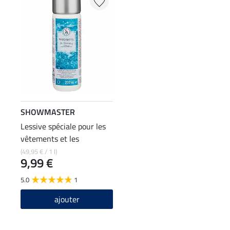
SHOWMASTER
Lessive spéciale pour les
vêtements et les
pantalons d'équitation
(49,95 € / 1 l)
9,99 €
5.0
1
ajouter