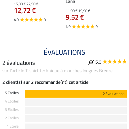
Lana
15,90 €
22,90 €
15,90 
12,72 €
12,
11,90 €
19,90 €
9,52 €
4.9
9
4.7
4.9
9
ÉVALUATIONS
2 évaluations
5.0
sur l'article T-shirt technique à manches longues Breeze
2 client(s) sur 2 recommande(nt) cet article
5 Etoiles
2 évaluations
4 Etoiles
3 Etoiles
2 Etoiles
1 Etoile