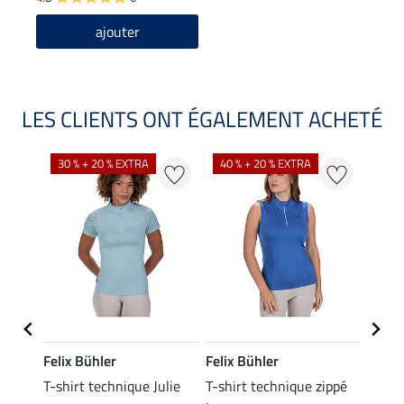
ajouter
LES CLIENTS ONT ÉGALEMENT ACHETÉ
30 % + 20 % EXTRA
40 % + 20 % EXTRA
20 %
Felix Bühler
Felix Bühler
Felix
ia
T-shirt technique Julie
T-shirt technique zippé
Polo 