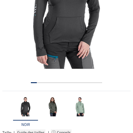
NOIR
Taille: |
Guide des tailles
|
Conseils