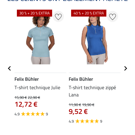
30 % + 20 % EXTRA
40 % + 20 % EXTRA
20 %
Felix Bühler
Felix Bühler
Felix
essa
T-shirt technique Julie
T-shirt technique zippé
Polo 
Lana
15,90 €
22,90 €
15,90 
12,72 €
12,
11,90 €
19,90 €
9,52 €
4.9
9
4.7
4.9
9