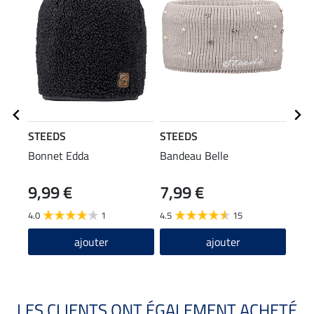
STEEDS
STEEDS
STE
Bonnet Edda
Bandeau Belle
Vest
mate
9,99 €
7,99 €
59
Leela
4.0
1
4.5
15
4.2
ajouter
ajouter
LES CLIENTS ONT ÉGALEMENT ACHETÉ