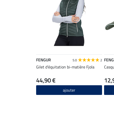
FENGUR
FENG
5.0
2
Gilet d'équitation bi-matière Fjola
Casqu
44,90 €
12,
ajouter