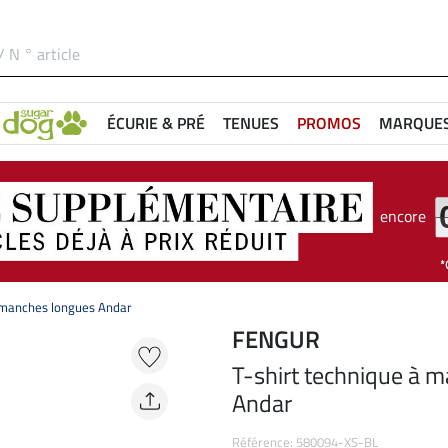
ÉCURIE & PRÉ
TENUES
PROMOS
MARQUE
encore
à manches longues Andar
FENGUR
T-shirt technique à 
Andar
Référence: 580094-XS-BL