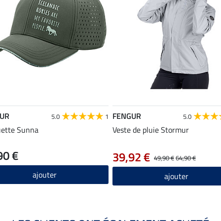
UR
FENGUR
5.0
1
5.0
ette Sunna
Veste de pluie Stormur
90 €
39,92 €
49,90 €
64,90 €
ajouter
ajouter