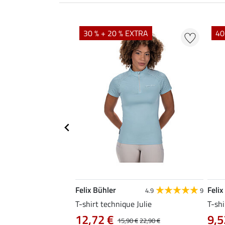
EXTRA
30 % + 20 % EXTRA
40
Felix Bühler
Felix
4.8
25
4.9
9
e Tessa
T-shirt technique Julie
T-shi
12,72 €
9,5
14,90 €
15,90 €
22,90 €