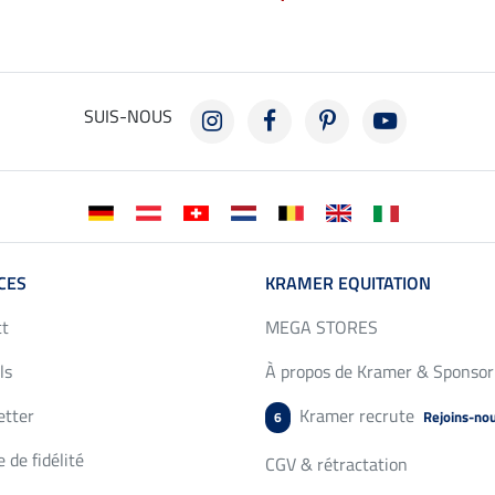
SUIS-NOUS
CES
KRAMER EQUITATION
ct
MEGA STORES
ls
À propos de Kramer & Sponsor
etter
Kramer recrute
Rejoins-no
6
 de fidélité
CGV & rétractation