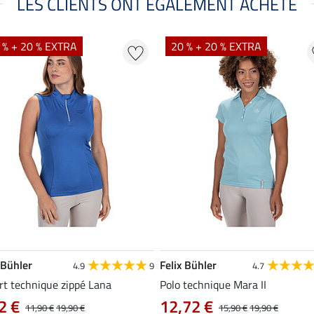
LES CLIENTS ONT ÉGALEMENT ACHETÉ
 % + 20 % EXTRA
20 % + 20 % EXTRA
 Bühler
Felix Bühler
4.9
9
4.7
rt technique zippé Lana
Polo technique Mara II
2 €
12,72 €
11,90 €
19,90 €
15,90 €
19,90 €