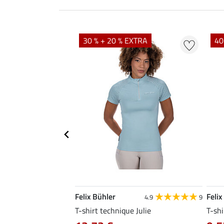
EXTRA
30 % + 20 % EXTRA
40
Felix Bühler
Felix
4.8
25
4.9
9
e Tessa
T-shirt technique Julie
T-shi