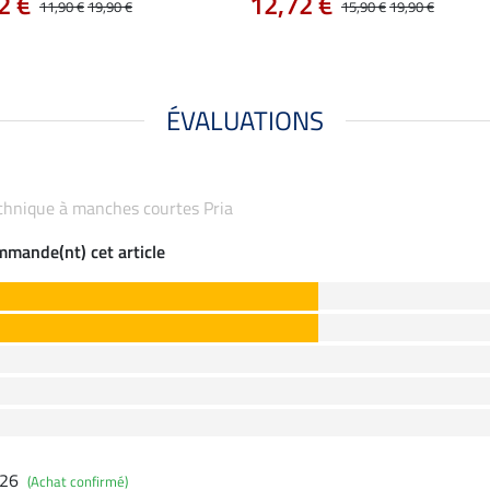
2 €
12,72 €
11,90 €
19,90 €
15,90 €
19,90 €
ÉVALUATIONS
technique à manches courtes Pria
ommande(nt) cet article
026
(Achat confirmé)