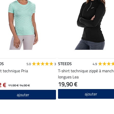
DS
STEEDS
5.0
3
4.9
rt technique Pria
T-shirt technique zippé à manch
longues Lea
19,90 €
2 €
11,90 €
14,90 €
ajouter
ajouter