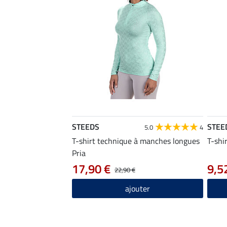
STEEDS
STEE
5.0
4
T-shirt technique à manches longues
T-shi
Pria
17,90 €
9,5
22,90 €
ajouter