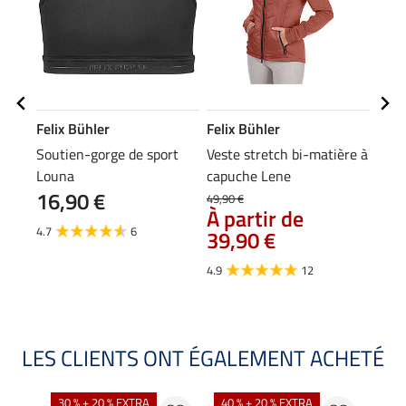
Felix Bühler
Felix Bühler
Feli
Soutien-gorge de sport
Veste stretch bi-matière à
Bras
Louna
capuche Lene
16,90 €
49,90 €
12,90
À partir de
À p
4.7
6
39,90 €
4.8
4.9
12
LES CLIENTS ONT ÉGALEMENT ACHETÉ
30 % + 20 % EXTRA
40 % + 20 % EXTRA
20 %