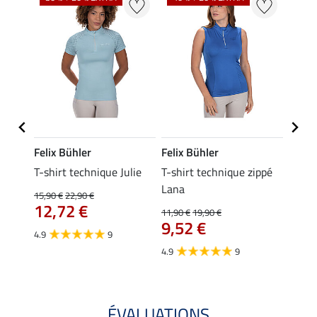
Felix Bühler
Felix Bühler
Felix
da
T-shirt technique Julie
T-shirt technique zippé
Polo 
Lana
15,90 €
22,90 €
15,90 
12,72 €
12,
11,90 €
19,90 €
9,52 €
4.9
9
4.7
4.9
9
ÉVALUATIONS