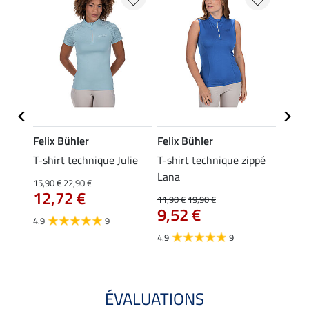
Felix Bühler
Felix Bühler
Felix
essa
T-shirt technique Julie
T-shirt technique zippé
Polo 
Lana
15,90 €
22,90 €
15,90 
12,72 €
12,
11,90 €
19,90 €
9,52 €
4.9
9
4.7
4.9
9
ÉVALUATIONS