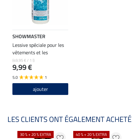
SHOWMASTER
Lessive spéciale pour les
vêtements et les
pantalons d'équitation
(49,95 € / 1 l)
9,99 €
5.0
1
ajouter
LES CLIENTS ONT ÉGALEMENT ACHETÉ
30 % + 20 % EXTRA
40 % + 20 % EXTRA
20 %