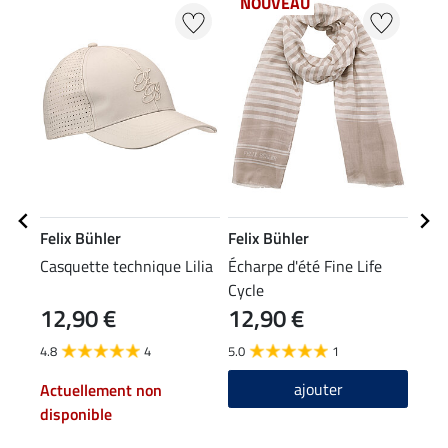
NOUVEAU
Felix Bühler
Felix Bühler
Feli
Casquette technique Lilia
Écharpe d'été Fine Life
Pant
Cycle
hybr
12,90 €
12,90 €
59
Kath
4.8
4
5.0
1
4.8
ajouter
Actuellement non
disponible