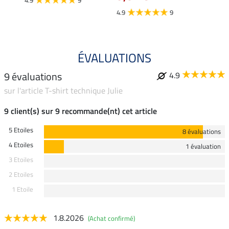
4.9
9
4.7
4.9
9
ÉVALUATIONS
9 évaluations
4.9
sur l'article T-shirt technique Julie
9 client(s) sur 9 recommande(nt) cet article
5 Etoiles
8 évaluations
4 Etoiles
1 évaluation
3 Etoiles
2 Etoiles
1 Etoile
1.8.2026
(Achat confirmé)