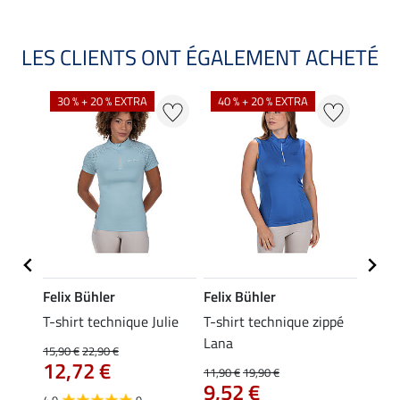
LES CLIENTS ONT ÉGALEMENT ACHETÉ
30 % + 20 % EXTRA
40 % + 20 % EXTRA
20 %
Felix Bühler
Felix Bühler
Felix
essa
T-shirt technique Julie
T-shirt technique zippé
Polo 
Lana
15,90 €
22,90 €
15,90 
12,72 €
12,
11,90 €
19,90 €
9,52 €