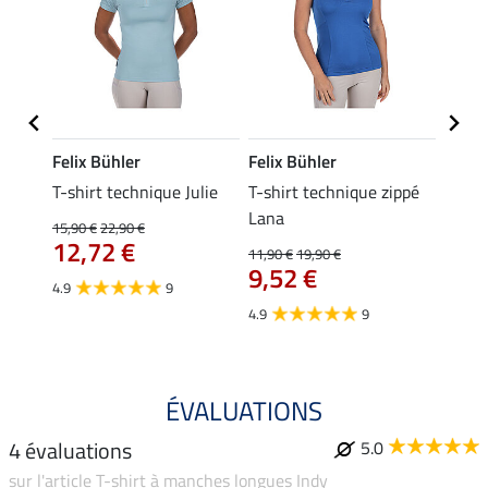
Felix Bühler
Felix Bühler
Felix
essa
T-shirt technique Julie
T-shirt technique zippé
Polo 
Lana
15,90 €
22,90 €
15,90 
12,72 €
12,
11,90 €
19,90 €
9,52 €
4.9
9
4.7
4.9
9
ÉVALUATIONS
4 évaluations
5.0
sur l'article T-shirt à manches longues Indy