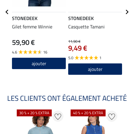
STONEDEEK
STONEDEEK
STO
Gilet femme Winnie
Casquette Tamani
Gile
59,90 €
11,90 €
43,90
9,49 €
35
4.6
16
5.0
1
ajouter
ajouter
LES CLIENTS ONT ÉGALEMENT ACHETÉ
30 % + 20 % EXTRA
40 % + 20 % EXTRA
20 %