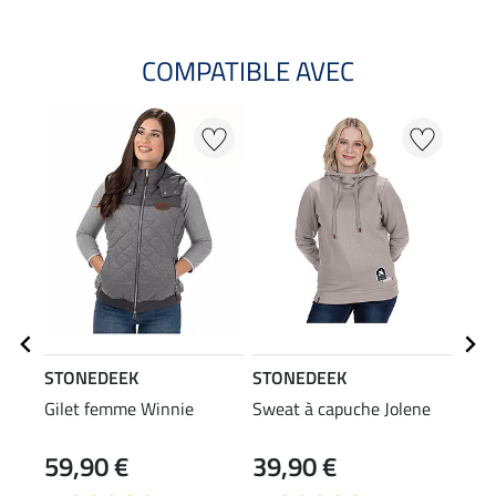
COMPATIBLE AVEC
NO
STONEDEEK
STONEDEEK
STO
Gilet femme Winnie
Sweat à capuche Jolene
Jean
59,90 €
39,90 €
59