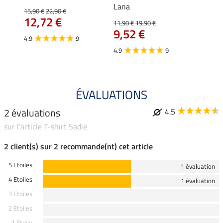
Lana
15,90 €
22,90 €
15,90 
12,72 €
12,
11,90 €
19,90 €
9,52 €
4.9
9
4.7
4.9
9
ÉVALUATIONS
2 évaluations
4.5
sur l'article T-shirt Sadie
2 client(s) sur 2 recommande(nt) cet article
5 Etoiles
1 évaluation
4 Etoiles
1 évaluation
3 Etoiles
2 Etoiles
1 Etoile