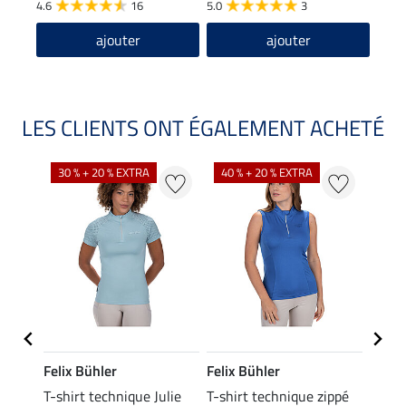
4.6
16
5.0
3
4.8
ajouter
ajouter
LES CLIENTS ONT ÉGALEMENT ACHETÉ
30 % + 20 % EXTRA
40 % + 20 % EXTRA
20 %
Felix Bühler
Felix Bühler
Felix
ia
T-shirt technique Julie
T-shirt technique zippé
Polo 