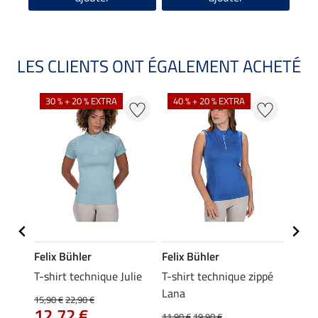
LES CLIENTS ONT ÉGALEMENT ACHETÉ
30 % + 20 % EXTRA
40 % + 20 % EXTRA
20 %
Felix Bühler
Felix Bühler
Felix
da
T-shirt technique Julie
T-shirt technique zippé
Polo 
Lana
15,90 €
22,90 €
15,90 
12,72 €
12,
11,90 €
19,90 €