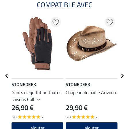
COMPATIBLE AVEC
STONEDEEK
STONEDEEK
STO
Gants d'équitation toutes
Chapeau de paille Arizona
Gile
saisons Colbee
26,90 €
29,90 €
59
5.0
2
5.0
2
4.6
ajouter
ajouter