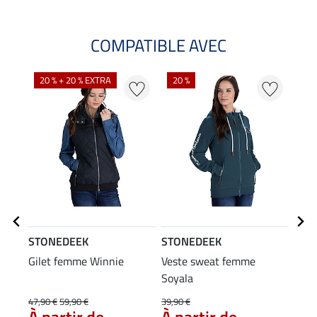
COMPATIBLE AVEC
20 % + 20 % EXTRA
20 %
20
STONEDEEK
STONEDEEK
STO
Gilet femme Winnie
Veste sweat femme
Casq
Soyala
11,90
47,90 €
59,90 €
39,90 €
9,4