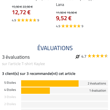
Lana
15,90 €
22,90 €
15,90 
12,72 €
12,
11,90 €
19,90 €
9,52 €
4.9
9
4.7
4.9
9
ÉVALUATIONS
3 évaluations
4.7
sur l'article T-shirt Kaylee
3 client(s) sur 3 recommande(nt) cet article
5 Etoiles
2 évaluations
4 Etoiles
1 évaluation
3 Etoiles
2 Etoiles