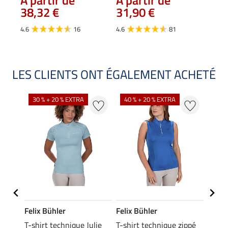
À partir de
À partir de
38,32 €
31,90 €
5.0
4.6
16
4.6
81
LES CLIENTS ONT ÉGALEMENT ACHETÉ
30 % + 20 % EXTRA
40 % + 20 % EXTRA
20 %
Felix Bühler
Felix Bühler
Felix
essa
T-shirt technique Julie
T-shirt technique zippé
Polo 