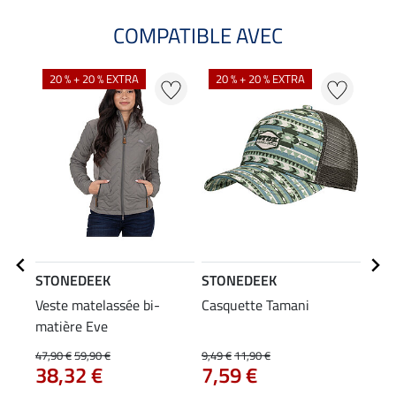
COMPATIBLE AVEC
20 % + 20 % EXTRA
20 % + 20 % EXTRA
STONEDEEK
STONEDEEK
STO
Veste matelassée bi-
Casquette Tamani
Cein
matière Eve
29
47,90 €
59,90 €
9,49 €
11,90 €
38,32 €
7,59 €
5.0