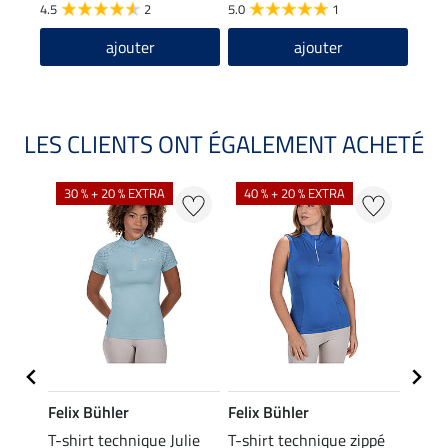
4.5
2
5.0
1
ajouter
ajouter
LES CLIENTS ONT ÉGALEMENT ACHETÉ
30 % + 20 % EXTRA
40 % + 20 % EXTRA
20 %
Felix Bühler
Felix Bühler
Felix
da
T-shirt technique Julie
T-shirt technique zippé
Polo 