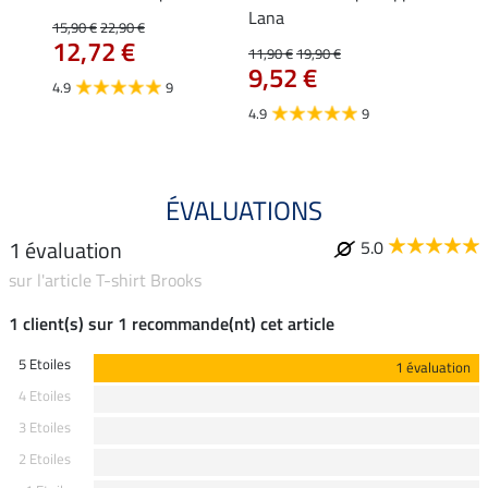
Lana
15,90 €
22,90 €
15,90 
12,72 €
12,
11,90 €
19,90 €
9,52 €
4.9
9
4.7
4.9
9
ÉVALUATIONS
1 évaluation
5.0
sur l'article T-shirt Brooks
1 client(s) sur 1 recommande(nt) cet article
5 Etoiles
1 évaluation
4 Etoiles
3 Etoiles
2 Etoiles