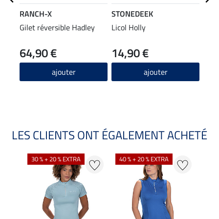
RANCH-X
STONEDEEK
STO
Gilet réversible Hadley
Licol Holly
Long
trav
64,90 €
14,90 €
14
4.3
ajouter
ajouter
LES CLIENTS ONT ÉGALEMENT ACHETÉ
30 % + 20 % EXTRA
40 % + 20 % EXTRA
20 %