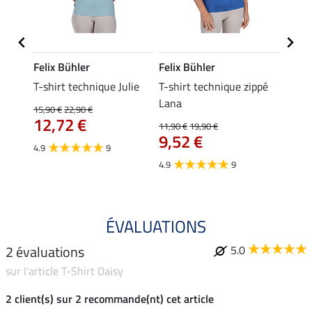
Felix Bühler
Felix Bühler
Felix
essa
T-shirt technique Julie
T-shirt technique zippé
Polo 
Lana
15,90 €
22,90 €
15,90 
12,72 €
12,
11,90 €
19,90 €
9,52 €
4.9
9
4.7
4.9
9
ÉVALUATIONS
2 évaluations
5.0
sur l'article T-Shirt Daisy
2 client(s) sur 2 recommande(nt) cet article