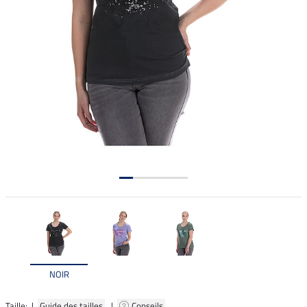
NOIR
Taille: |
Guide des tailles
|
Conseils