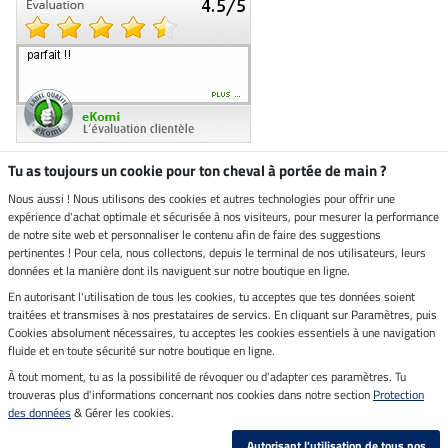
Tu as toujours un cookie pour ton cheval à portée de main ?
Nous aussi ! Nous utilisons des cookies et autres technologies pour offrir une
Boutique climatiquement
expérience d'achat optimale et sécurisée à nos visiteurs, pour mesurer la performance
neutre
de notre site web et personnaliser le contenu afin de faire des suggestions
pertinentes ! Pour cela, nous collectons, depuis le terminal de nos utilisateurs, leurs
Livraison par
données et la manière dont ils naviguent sur notre boutique en ligne.
En autorisant l'utilisation de tous les cookies, tu acceptes que tes données soient
Paiement sécurisé
traitées et transmises à nos prestataires de servics. En cliquant sur Paramètres, puis
Cookies absolument nécessaires, tu acceptes les cookies essentiels à une navigation
fluide et en toute sécurité sur notre boutique en ligne.
À tout moment, tu as la possibilité de révoquer ou d'adapter ces paramètres. Tu
Mentions légales
trouveras plus d'informations concernant nos cookies dans notre section
Protection
des données
& Gérer les cookies.
Dernière actualisation le 08.08.2026 à 14:33
Autorisant l'utilisation de tous nos