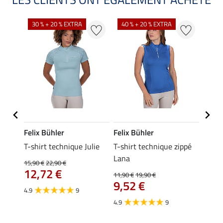
30 % + 20 % EXTRA
40 % + 20 % EXTRA
20 %
Felix Bühler
Felix Bühler
Felix
essa
T-shirt technique Julie
T-shirt technique zippé
Polo 
Lana
15,90 €
22,90 €
15,90 
12,72 €
12,
11,90 €
19,90 €
9,52 €
4.9
9
4.7
4.9
9