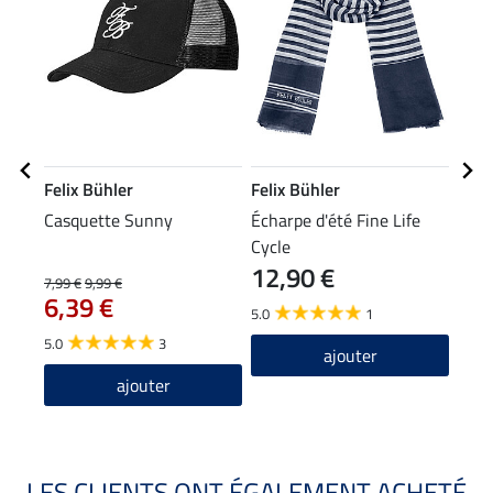
Felix Bühler
Felix Bühler
Feli
Casquette Sunny
Écharpe d'été Fine Life
T-sh
Cycle
12,90 €
14
7,99 €
9,99 €
6,39 €
5.0
1
4.8
5.0
3
ajouter
ajouter
LES CLIENTS ONT ÉGALEMENT ACHETÉ