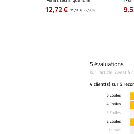
12,72 €
9,5
0 €
19,90 €
15,90 €
22,90 €
5 évaluations
sur l'article Sweat à 
4 client(s) sur 5 rec
5 Etoiles
4 Etoiles
3 Etoiles
2 Etoiles
1 Etoile