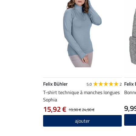
Felix Bühler
Felix
5.0
2
T-shirt technique à manches longues
Bonn
Sophia
9,9
15,92 €
19,90 €
24,90 €
ajouter