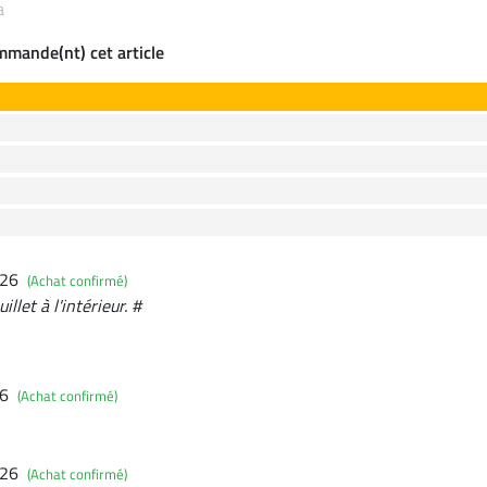
a
ommande(nt) cet article
026
(Achat confirmé)
illet à l'intérieur. #
26
(Achat confirmé)
026
(Achat confirmé)