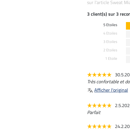
sur l'article Sweat Mi
3 client(s) sur 3 rec
5 Etoiles
4 Etoiles
3 Etoiles
2 Etoiles
1 Etoile
30.5.2
Très confortable et dou
Afficher l'original
2.5.20
Parfait
24.2.2