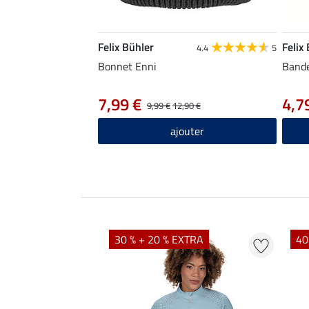
Felix Bühler
Felix
4.4
5
Bonnet Enni
Bande
7,99 €
4,7
9,99 €
12,90 €
ajouter
EXTRA
30 % + 20 % EXTRA
40