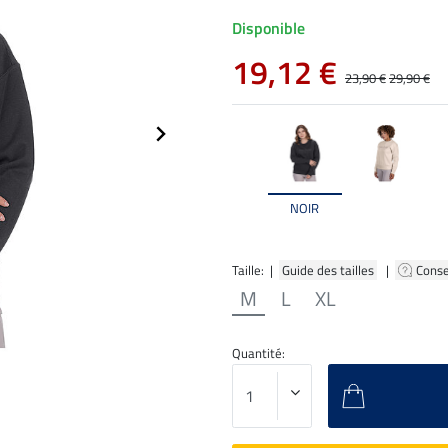
Disponible
19,12 €
23,90 €
29,90 €
NOIR
Taille: |
Guide des tailles
|
Conse
M
L
XL
Quantité: