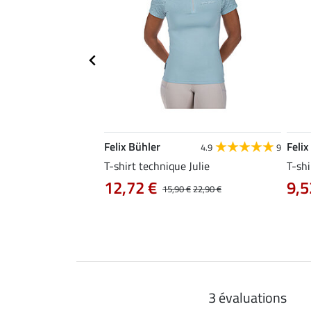
Felix Bühler
Felix
4.8
25
4.9
9
e Tessa
T-shirt technique Julie
T-shi
12,72 €
9,5
14,90 €
15,90 €
22,90 €
3 évaluations