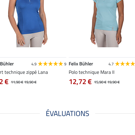
 Bühler
Felix Bühler
4.9
9
4.7
rt technique zippé Lana
Polo technique Mara II
2 €
12,72 €
11,90 €
19,90 €
15,90 €
19,90 €
ÉVALUATIONS