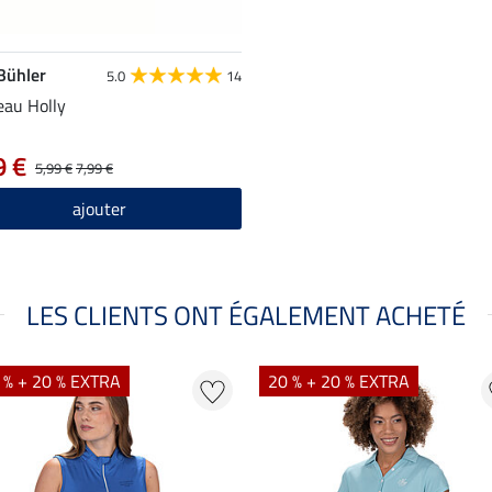
 Bühler
5.0
14
au Holly
9 €
5,99 €
7,99 €
ajouter
LES CLIENTS ONT ÉGALEMENT ACHETÉ
 % + 20 % EXTRA
20 % + 20 % EXTRA