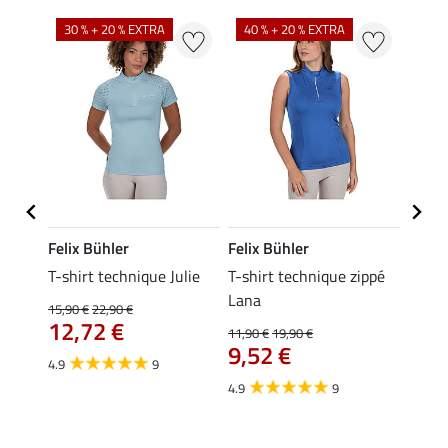
30 % + 20 % EXTRA
40 % + 20 % EXTRA
20 %
Felix Bühler
Felix Bühler
Felix
ia
T-shirt technique Julie
T-shirt technique zippé
Polo 
Lana
15,90 €
22,90 €
15,90 
12,72 €
12,
11,90 €
19,90 €
9,52 €
4.9
9
4.7
4.9
9