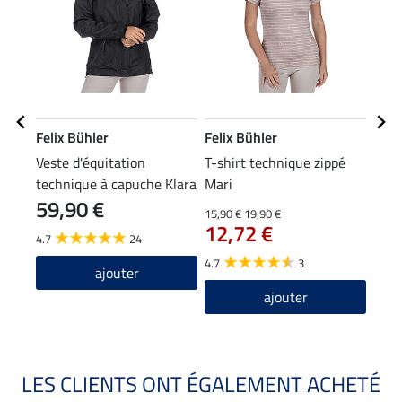
Felix Bühler
Felix Bühler
Feli
Veste d'équitation
T-shirt technique zippé
Déba
technique à capuche Klara
Mari
59,90 €
Life Cycle
15,90 €
19,90 €
9,99 
12,72 €
7,9
4.7
24
4.7
3
5.0
ajouter
ajouter
LES CLIENTS ONT ÉGALEMENT ACHETÉ