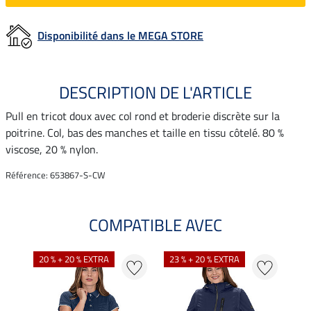
Disponibilité dans le MEGA STORE
DESCRIPTION DE L'ARTICLE
Pull en tricot doux avec col rond et broderie discrète sur la
poitrine. Col, bas des manches et taille en tissu côtelé. 80 %
viscose, 20 % nylon.
Référence: 653867-S-CW
COMPATIBLE AVEC
20 % + 20 % EXTRA
23 % + 20 % EXTRA
20