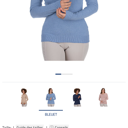
BLEUET
Taille: |
Guide des tailles
|
Conseils