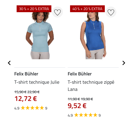
30 % + 20 % EXTRA
40 % + 20 % EXTRA
20 %
Felix Bühler
Felix Bühler
Felix
ia
T-shirt technique Julie
T-shirt technique zippé
Polo 
Lana
15,90 €
22,90 €
15,90 
12,72 €
12,
11,90 €
19,90 €
9,52 €
4.9
9
4.7
4.9
9