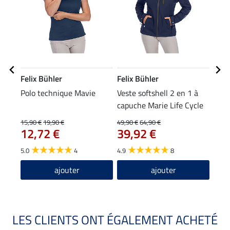
Felix Bühler
Felix Bühler
Feli
Polo technique Mavie
Veste softshell 2 en 1 à
Gile
capuche Marie Life Cycle
Josy
15,90 €
19,90 €
49,90 €
64,90 €
35,90
12,72 €
39,92 €
28
5.0
4
4.9
8
4.4
ajouter
ajouter
LES CLIENTS ONT ÉGALEMENT ACHETÉ