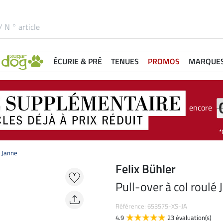
ÉCURIE & PRÉ
TENUES
PROMOS
MARQUE
encore
é Janne
Felix Bühler
Pull-over à col roulé 
Référence: 653575-XS-JA
4.9
23 évaluation(s)