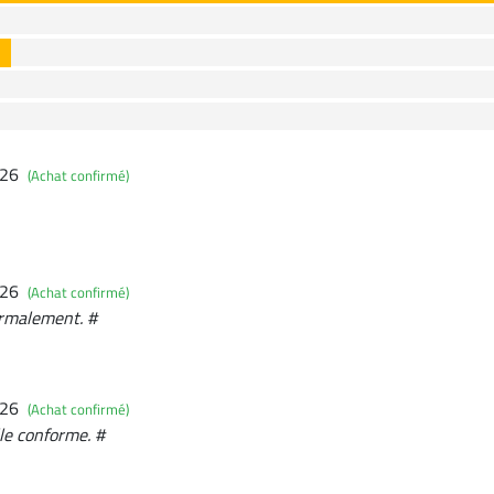
026
(Achat confirmé)
026
(Achat confirmé)
normalement. #
026
(Achat confirmé)
lle conforme. #