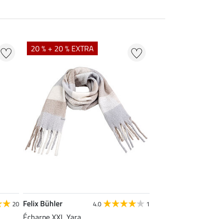
20 % + 20 % EXTRA
Felix Bühler
20
4.0
1
Écharpe XXL Yara