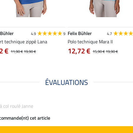
 Bühler
Felix Bühler
4.9
9
4.7
rt technique zippé Lana
Polo technique Mara II
2 €
12,72 €
11,90 €
19,90 €
15,90 €
19,90 €
ÉVALUATIONS
 à col roulé Janne
ecommande(nt) cet article