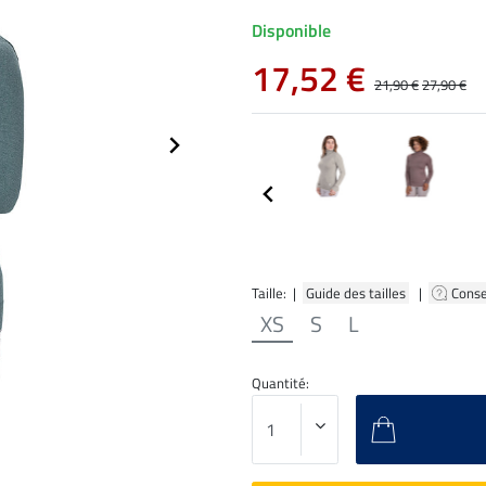
Disponible
17,52 €
21,90 €
27,90 €
Taille: |
Guide des tailles
|
Conse
XS
S
L
Quantité: