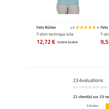
Felix Bühler
Felix
4.8
25
4.9
9
e Tessa
T-shirt technique Julie
T-shi
12,72 €
9,5
14,90 €
15,90 €
22,90 €
23 évaluations
sur l'article Pull-over
22 client(s) sur 23 r
5 Etoiles