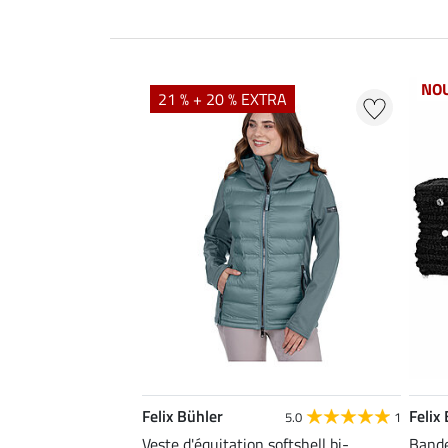
NO
21 % + 20 % EXTRA
Felix Bühler
Felix
5.0
1
Veste d'équitation softshell bi-
Bande