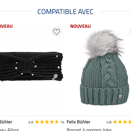
COMPATIBLE AVEC
UVEAU
NOUVEAU
 Bühler
Felix Bühler
4.6
14
4.8
au Allina
Bonnet à pompon Inke