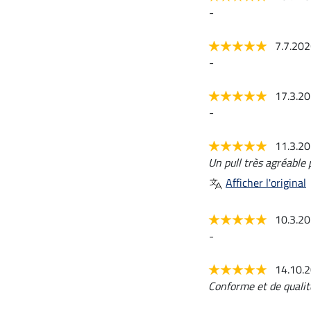
-
7.7.20
-
17.3.2
-
11.3.2
Un pull très agréable 
Afficher l'original
10.3.2
-
14.10.
Conforme et de qualit