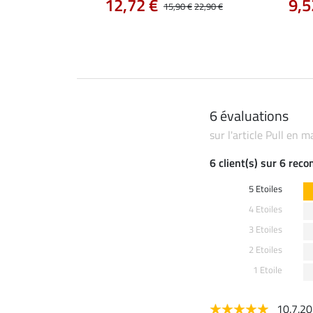
12,72 €
9,5
14,90 €
15,90 €
22,90 €
6 évaluations
sur l'article Pull en m
6 client(s) sur 6 rec
5 Etoiles
4 Etoiles
3 Etoiles
2 Etoiles
1 Etoile
10.7.2