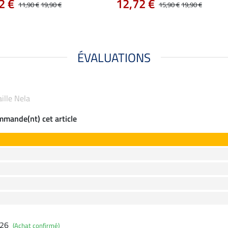
2 €
12,72 €
11,90 €
19,90 €
15,90 €
19,90 €
ÉVALUATIONS
aille Nela
ommande(nt) cet article
026
(Achat confirmé)