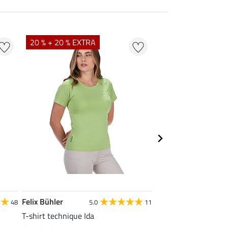
20 % + 20 % EXTRA
20 % + 20 % EXTR
Felix Bühler
STONEDEEK
48
5.0
11
4
T-shirt technique Ida
Débardeur femme Te