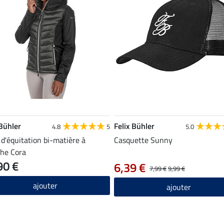
 Bühler
Felix Bühler
4.8
5
5.0
 d'équitation bi-matière à
Casquette Sunny
he Cora
90 €
6,39 €
7,99 €
9,99 €
ajouter
ajouter