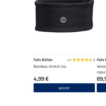
Felix Bühler
Felix
4.7
9
Bandeau stretch Iva
Veste
capuc
4,99 €
69,
ajouter