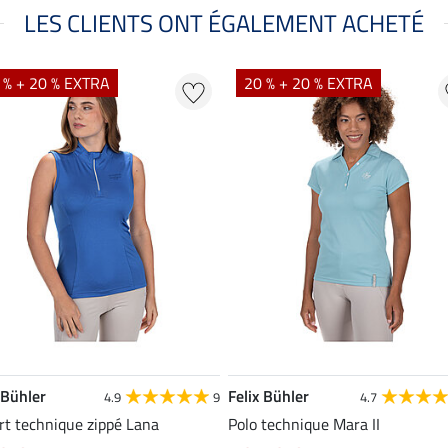
LES CLIENTS ONT ÉGALEMENT ACHETÉ
 % + 20 % EXTRA
20 % + 20 % EXTRA
 Bühler
Felix Bühler
4.9
9
4.7
rt technique zippé Lana
Polo technique Mara II