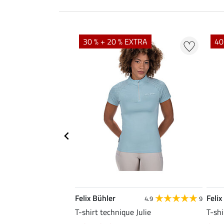
EXTRA
30 % + 20 % EXTRA
40
Felix Bühler
Felix
4.8
25
4.9
9
e Tessa
T-shirt technique Julie
T-shi