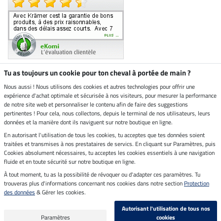
Tu as toujours un cookie pour ton cheval à portée de main ?
Nous aussi ! Nous utilisons des cookies et autres technologies pour offrir une
Boutique climatiquement
expérience d'achat optimale et sécurisée à nos visiteurs, pour mesurer la performance
neutre
de notre site web et personnaliser le contenu afin de faire des suggestions
pertinentes ! Pour cela, nous collectons, depuis le terminal de nos utilisateurs, leurs
Livraison par
données et la manière dont ils naviguent sur notre boutique en ligne.
En autorisant l'utilisation de tous les cookies, tu acceptes que tes données soient
Paiement sécurisé
traitées et transmises à nos prestataires de servics. En cliquant sur Paramètres, puis
Cookies absolument nécessaires, tu acceptes les cookies essentiels à une navigation
fluide et en toute sécurité sur notre boutique en ligne.
À tout moment, tu as la possibilité de révoquer ou d'adapter ces paramètres. Tu
Mentions légales
trouveras plus d'informations concernant nos cookies dans notre section
Protection
des données
& Gérer les cookies.
Dernière actualisation le 06.08.2026 à 07:11
Autorisant l'utilisation de tous nos
Tous les prix s'entendent TVA incluse et
frais de port en sus
Paramètres
cookies