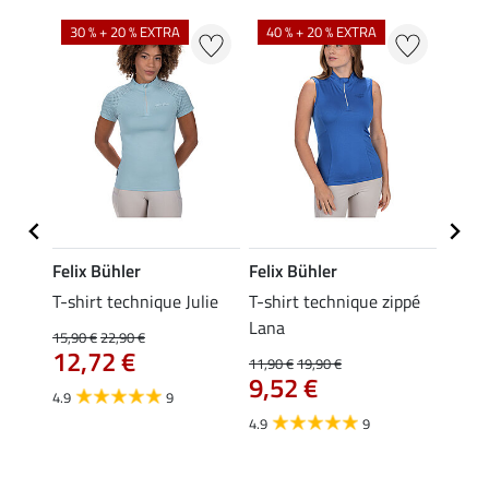
30 % + 20 % EXTRA
40 % + 20 % EXTRA
20 %
Felix Bühler
Felix Bühler
Felix
essa
T-shirt technique Julie
T-shirt technique zippé
Polo 
Lana
15,90 €
22,90 €
15,90 
12,72 €
12,
11,90 €
19,90 €
9,52 €
4.9
9
4.7
4.9
9