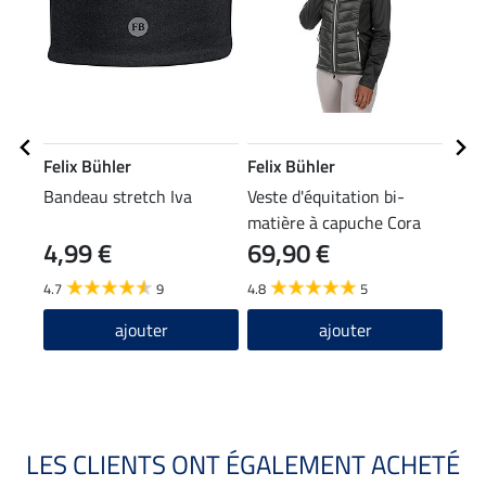
Felix Bühler
Felix Bühler
Feli
Bandeau stretch Iva
Veste d'équitation bi-
Casq
matière à capuche Cora
4,99 €
69,90 €
7,99 
6,3
4.7
9
4.8
5
5.0
ajouter
ajouter
LES CLIENTS ONT ÉGALEMENT ACHETÉ