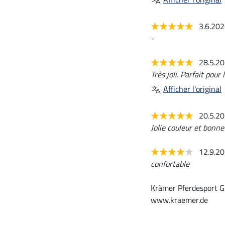
3.6.20
-
28.5.2
Très joli. Parfait pou
Afficher l'original
20.5.2
Jolie couleur et bonne
12.9.2
confortable
Krämer Pferdesport G
www.kraemer.de