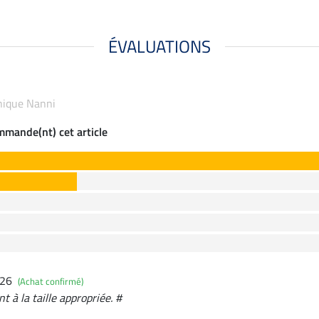
ÉVALUATIONS
hnique Nanni
ommande(nt) cet article
026
(Achat confirmé)
t à la taille appropriée. #