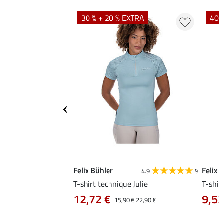
EXTRA
30 % + 20 % EXTRA
40
Felix Bühler
Felix
5.0
11
4.9
9
e Ida
T-shirt technique Julie
T-shi
12,72 €
9,5
14,90 €
15,90 €
22,90 €