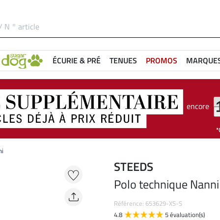
ÉCURIE & PRÉ
TENUES
PROMOS
MARQUE
encore
ni
STEEDS
Polo technique Nanni
Référence: 653629-XS-S
4.8
5 évaluation(s)