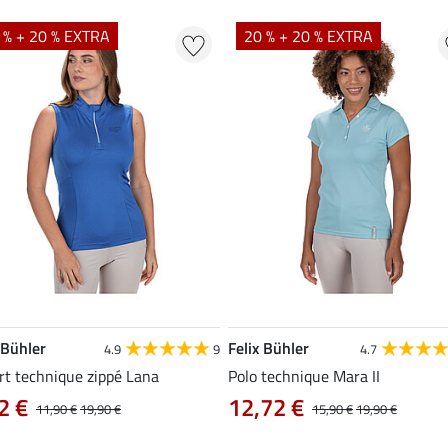
 % + 20 % EXTRA
20 % + 20 % EXTRA
 Bühler
Felix Bühler
4.9
9
4.7
rt technique zippé Lana
Polo technique Mara II
2 €
12,72 €
11,90 €
19,90 €
15,90 €
19,90 €