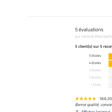
5 évaluations
sur l'article Polo tec
5 client(s) sur 5 rec
5 Etoiles
4 Etoiles
3 Etoiles
2 Etoiles
1 Etoile
18.6.2
Bonne qualité, convien
Afficher l'original