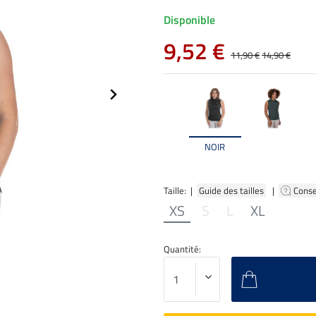
Disponible
9,52 €
11,90 €
14,90 €
NOIR
Taille: |
Guide des tailles
|
Conse
XS
S
L
XL
Quantité: