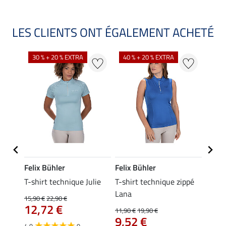
LES CLIENTS ONT ÉGALEMENT ACHETÉ
30 % + 20 % EXTRA
40 % + 20 % EXTRA
20 %
Felix Bühler
Felix Bühler
Felix
essa
T-shirt technique Julie
T-shirt technique zippé
Polo 
Lana
15,90 €
22,90 €
15,90 
12,72 €
12,
11,90 €
19,90 €
9,52 €
4.9
9
4.7