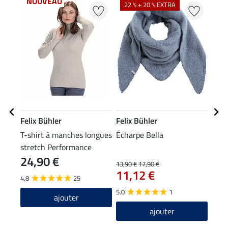
NOUVEAU
22 % + 20 % EXTRA
20
Felix Bühler
Felix Bühler
Feli
T-shirt à manches longues
Écharpe Bella
Bonn
stretch Performance
24,90 €
Frieda
13,90 €
17,90 €
7,99 
11,12 €
6,3
4.8
25
5.0
1
3.0
ajouter
ajouter