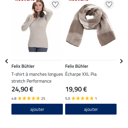
Felix Bühler
Felix Bühler
Feli
T-shirt à manches longues
Écharpe XXL Pia
Bon
stretch Performance
24,90 €
19,90 €
9,9
Frieda
4.8
25
5.0
1
4.2
ajouter
ajouter