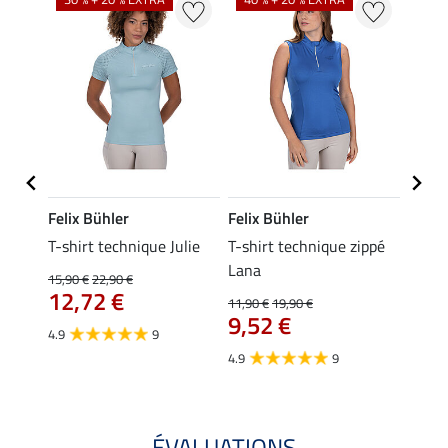
Felix Bühler
Felix Bühler
Felix
essa
T-shirt technique Julie
T-shirt technique zippé
Polo 
Lana
15,90 €
22,90 €
15,90 
12,72 €
12,
11,90 €
19,90 €
9,52 €
4.9
9
4.7
4.9
9
ÉVALUATIONS