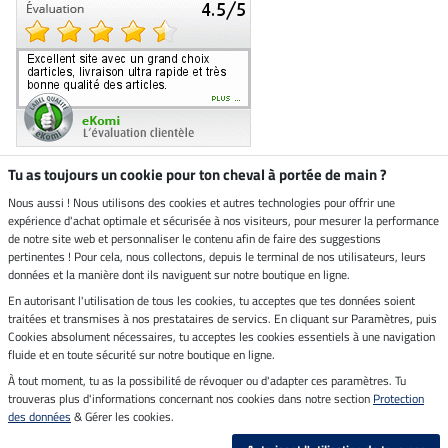
Tu as toujours un cookie pour ton cheval à portée de main ?
Nous aussi ! Nous utilisons des cookies et autres technologies pour offrir une
Boutique climatiquement
expérience d'achat optimale et sécurisée à nos visiteurs, pour mesurer la performance
neutre
de notre site web et personnaliser le contenu afin de faire des suggestions
pertinentes ! Pour cela, nous collectons, depuis le terminal de nos utilisateurs, leurs
Livraison par
données et la manière dont ils naviguent sur notre boutique en ligne.
En autorisant l'utilisation de tous les cookies, tu acceptes que tes données soient
Paiement sécurisé
traitées et transmises à nos prestataires de servics. En cliquant sur Paramètres, puis
Cookies absolument nécessaires, tu acceptes les cookies essentiels à une navigation
fluide et en toute sécurité sur notre boutique en ligne.
À tout moment, tu as la possibilité de révoquer ou d'adapter ces paramètres. Tu
Mentions légales
trouveras plus d'informations concernant nos cookies dans notre section
Protection
des données
& Gérer les cookies.
Dernière actualisation le 07.08.2026 à 12:12