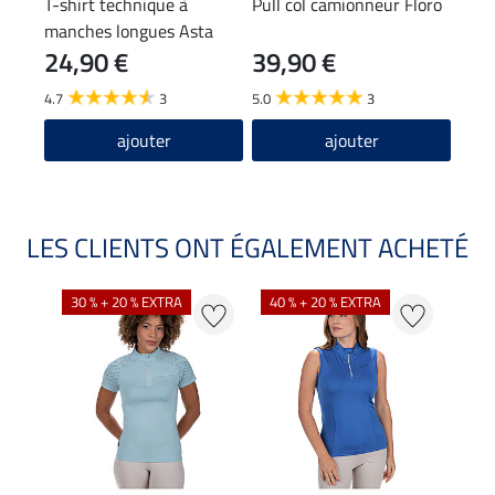
T-shirt technique à
Pull col camionneur Floro
Chau
manches longues Asta
Spiri
24,90 €
39,90 €
6,9
4.7
3
5.0
3
4.7
ajouter
ajouter
LES CLIENTS ONT ÉGALEMENT ACHETÉ
30 % + 20 % EXTRA
40 % + 20 % EXTRA
20 %