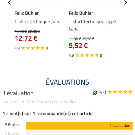
Felix Bühler
Felix Bühler
Felix
essa
T-shirt technique Julie
T-shirt technique zippé
Polo 
Lana
15,90 €
22,90 €
15,90 
12,72 €
12,
11,90 €
19,90 €
9,52 €
4.9
9
4.7
4.9
9
ÉVALUATIONS
1 évaluation
5.0
sur l'article Manteau de pluie Kadlin
1 client(s) sur 1 recommande(nt) cet article
5 Etoiles
1 évaluation
4 Etoiles