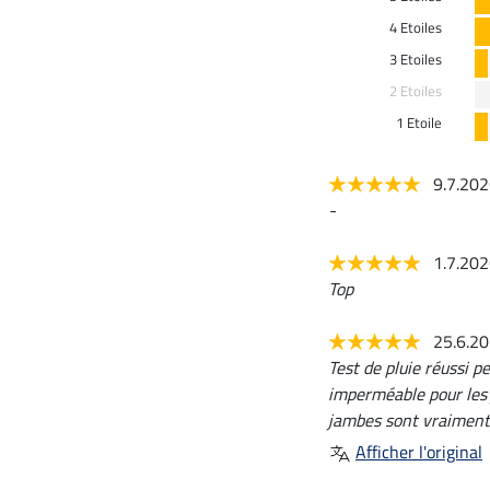
4 Etoiles
3 Etoiles
2 Etoiles
1 Etoile
9.7.20
-
1.7.20
Top
25.6.2
Test de pluie réussi p
imperméable pour les 
jambes sont vraiment
Afficher l'original