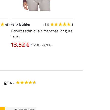
Felix Bühler
Felix Bühler
48
5.0
1
4
T-shirt technique à manches longues
Polo technique Olivi
Laila
12,72 €
15,90 €
19
13,52 €
16,90 €
24,90 €
4.7
31 évaluations