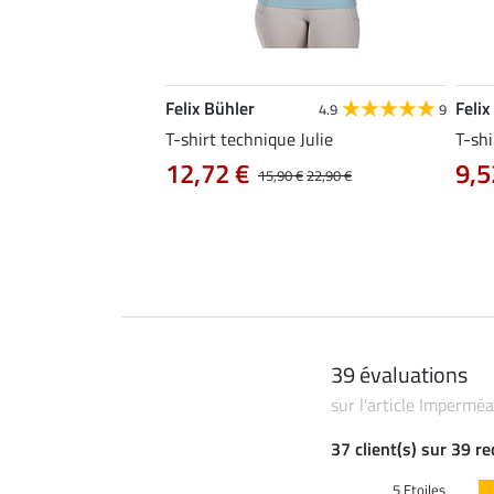
Felix Bühler
Felix
4.8
34
4.9
9
livia
T-shirt technique Julie
T-shi
12,72 €
9,5
0 €
19,90 €
15,90 €
22,90 €
39 évaluations
sur l'article Impermé
37 client(s) sur 39 r
5 Etoiles