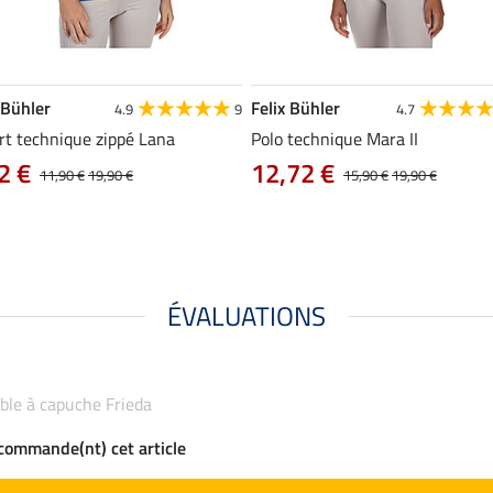
 Bühler
Felix Bühler
4.9
9
4.7
rt technique zippé Lana
Polo technique Mara II
2 €
12,72 €
11,90 €
19,90 €
15,90 €
19,90 €
ÉVALUATIONS
able à capuche Frieda
ecommande(nt) cet article