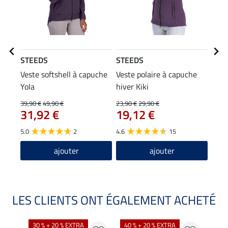
STEEDS
STEEDS
STE
Veste softshell à capuche
Veste polaire à capuche
Vest
Yola
hiver Kiki
capu
59
39,90 €
49,90 €
23,90 €
29,90 €
31,92 €
19,12 €
4.8
5.0
2
4.6
15
ajouter
ajouter
LES CLIENTS ONT ÉGALEMENT ACHETÉ
30 % + 20 % EXTRA
40 % + 20 % EXTRA
20 %