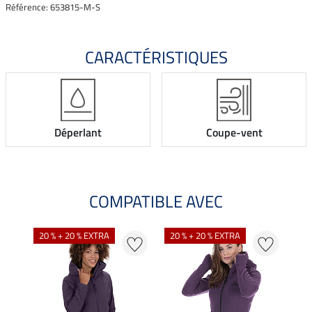
Référence: 653815-M-S
CARACTÉRISTIQUES
Déperlant
Coupe-vent
COMPATIBLE AVEC
NO
20 % + 20 % EXTRA
20 % + 20 % EXTRA