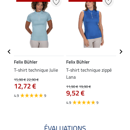
Felix Bühler
Felix Bühler
Felix
essa
T-shirt technique Julie
T-shirt technique zippé
Polo 
Lana
15,90 €
22,90 €
15,90 
12,72 €
12,
11,90 €
19,90 €
9,52 €
4.9
9
4.7
4.9
9
ÉVALUATIONS