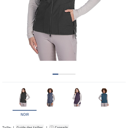
NOIR
Taille: |
Guide des tailles
|
Conseils