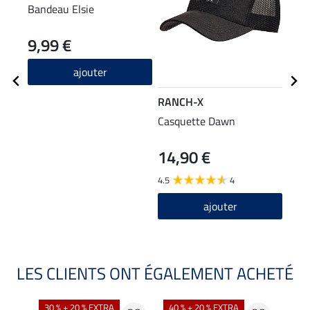
Bandeau Elsie
9,99 €
ajouter
RANCH-X
RAN
Casquette Dawn
T-sh
14,90 €
23,90
19
4.5
4
ajouter
LES CLIENTS ONT ÉGALEMENT ACHETÉ
30 % + 20 % EXTRA
40 % + 20 % EXTRA
20 %