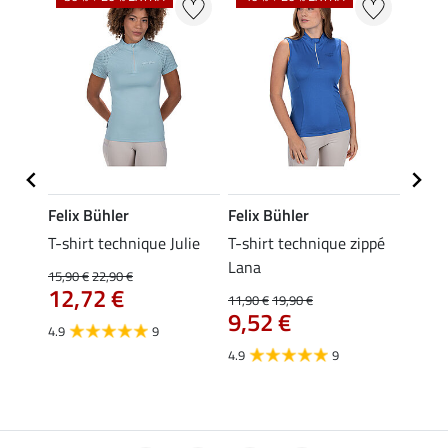
Felix Bühler
Felix Bühler
Felix
essa
T-shirt technique Julie
T-shirt technique zippé
Polo 
Lana
15,90 €
22,90 €
15,90 
12,72 €
12,
11,90 €
19,90 €
9,52 €
4.9
9
4.7
4.9
9