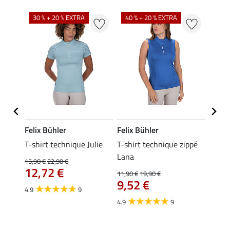
30 % + 20 % EXTRA
40 % + 20 % EXTRA
20 %
Felix Bühler
Felix Bühler
Felix
essa
T-shirt technique Julie
T-shirt technique zippé
Polo 
Lana
15,90 €
22,90 €
15,90 
12,72 €
12,
11,90 €
19,90 €
9,52 €
4.9
9
4.7
4.9
9