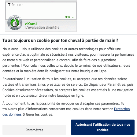
Tu as toujours un cookie pour ton cheval à portée de main ?
Nous aussi ! Nous utilisons des cookies et autres technologies pour offrir une
Boutique climatiquement
expérience d'achat optimale et sécurisée à nos visiteurs, pour mesurer la performance
neutre
de notre site web et personnaliser le contenu afin de faire des suggestions
pertinentes ! Pour cela, nous collectons, depuis le terminal de nos utilisateurs, leurs
Livraison par
données et la manière dont ils naviguent sur notre boutique en ligne.
En autorisant l'utilisation de tous les cookies, tu acceptes que tes données soient
Paiement sécurisé
traitées et transmises à nos prestataires de servics. En cliquant sur Paramètres, puis
Cookies absolument nécessaires, tu acceptes les cookies essentiels à une navigation
fluide et en toute sécurité sur notre boutique en ligne.
À tout moment, tu as la possibilité de révoquer ou d'adapter ces paramètres. Tu
Mentions légales
trouveras plus d'informations concernant nos cookies dans notre section
Protection
des données
& Gérer les cookies.
Dernière actualisation le 08.08.2026 à 14:33
Autorisant l'utilisation de tous nos
Tous les prix s'entendent TVA incluse et
frais de port en sus
Paramètres
cookies