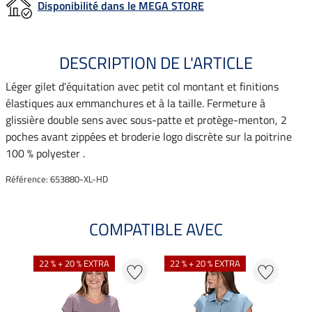
Disponibilité dans le MEGA STORE
DESCRIPTION DE L'ARTICLE
Léger gilet d'équitation avec petit col montant et finitions
élastiques aux emmanchures et à la taille. Fermeture à
glissière double sens avec sous-patte et protège-menton, 2
poches avant zippées et broderie logo discrète sur la poitrine
100 % polyester .
Référence: 653880-XL-HD
COMPATIBLE AVEC
NO
22 % + 20 % EXTRA
22 % + 20 % EXTRA