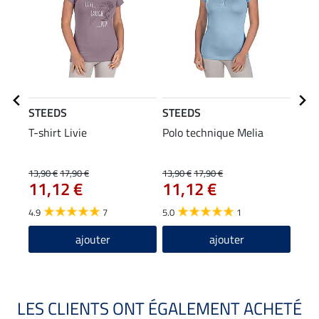
STEEDS
STEEDS
STE
T-shirt Livie
Polo technique Melia
Vest
29
13,90 €
17,90 €
13,90 €
17,90 €
11,12 €
11,12 €
5.0
4.9
7
5.0
1
ajouter
ajouter
LES CLIENTS ONT ÉGALEMENT ACHETÉ