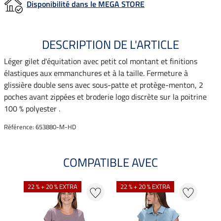
Disponibilité dans le MEGA STORE
DESCRIPTION DE L'ARTICLE
Léger gilet d'équitation avec petit col montant et finitions
élastiques aux emmanchures et à la taille. Fermeture à
glissière double sens avec sous-patte et protège-menton, 2
poches avant zippées et broderie logo discrète sur la poitrine
100 % polyester .
Référence: 653880-M-HD
COMPATIBLE AVEC
NO
22 % + 20 % EXTRA
22 % + 20 % EXTRA