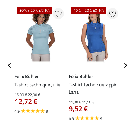
30 % + 20 % EXTRA
40 % + 20 % EXTRA
20 %
Felix Bühler
Felix Bühler
Felix
ia
T-shirt technique Julie
T-shirt technique zippé
Polo 
Lana
15,90 €
22,90 €
15,90 
12,72 €
12,
11,90 €
19,90 €
9,52 €
4.9
9
4.7
4.9
9