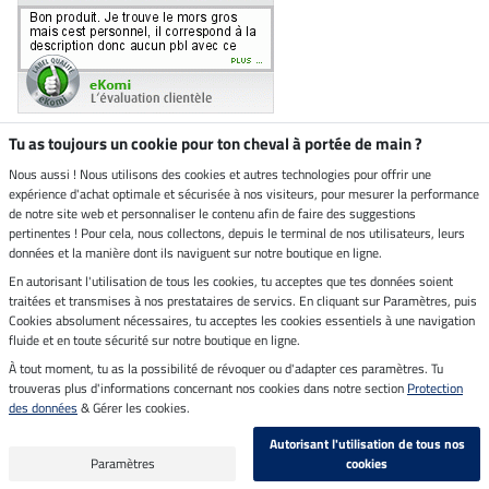
Tu as toujours un cookie pour ton cheval à portée de main ?
Nous aussi ! Nous utilisons des cookies et autres technologies pour offrir une
Boutique climatiquement
expérience d'achat optimale et sécurisée à nos visiteurs, pour mesurer la performance
neutre
de notre site web et personnaliser le contenu afin de faire des suggestions
pertinentes ! Pour cela, nous collectons, depuis le terminal de nos utilisateurs, leurs
Livraison par
données et la manière dont ils naviguent sur notre boutique en ligne.
En autorisant l'utilisation de tous les cookies, tu acceptes que tes données soient
Paiement sécurisé
traitées et transmises à nos prestataires de servics. En cliquant sur Paramètres, puis
Cookies absolument nécessaires, tu acceptes les cookies essentiels à une navigation
fluide et en toute sécurité sur notre boutique en ligne.
À tout moment, tu as la possibilité de révoquer ou d'adapter ces paramètres. Tu
Mentions légales
trouveras plus d'informations concernant nos cookies dans notre section
Protection
des données
& Gérer les cookies.
Dernière actualisation le 09.08.2026 à 07:13
Autorisant l'utilisation de tous nos
Tous les prix s'entendent TVA incluse et
frais de port en sus
Paramètres
cookies