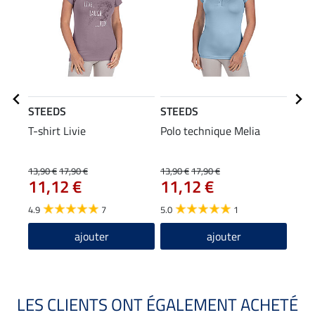
STEEDS
STEEDS
STE
T-shirt Livie
Polo technique Melia
Vest
29
13,90 €
17,90 €
13,90 €
17,90 €
11,12 €
11,12 €
5.0
4.9
7
5.0
1
ajouter
ajouter
LES CLIENTS ONT ÉGALEMENT ACHETÉ