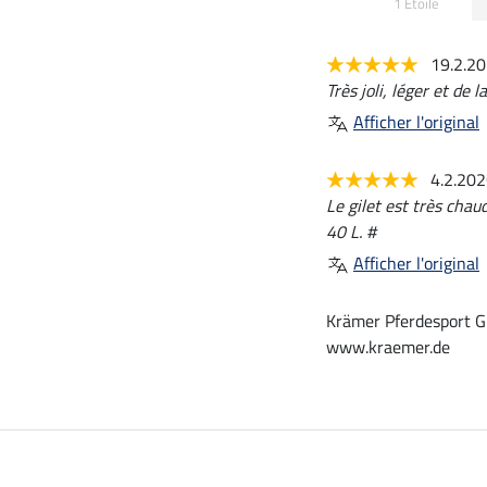
1 Etoile
19.2.2
Très joli, léger et de 
Afficher l'original
4.2.20
Le gilet est très chau
40 L. #
Afficher l'original
Krämer Pferdesport G
www.kraemer.de