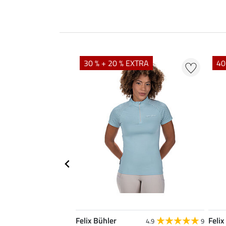
EXTRA
30 % + 20 % EXTRA
40
Felix Bühler
Felix
4.8
34
4.9
9