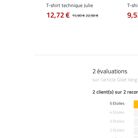
livia
T-shirt technique Julie
T-shi
12,72 €
9,5
0 €
19,90 €
15,90 €
22,90 €
2 évaluations
sur l'article Gilet long
2 client(s) sur 2 rec
5 Etoiles
4 Etoiles
3 Etoiles
2 Etoiles