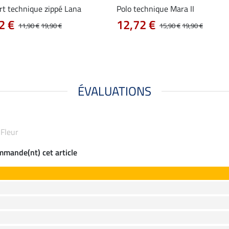
rt technique zippé Lana
Polo technique Mara II
2 €
12,72 €
11,90 €
19,90 €
15,90 €
19,90 €
ÉVALUATIONS
 Fleur
ommande(nt) cet article