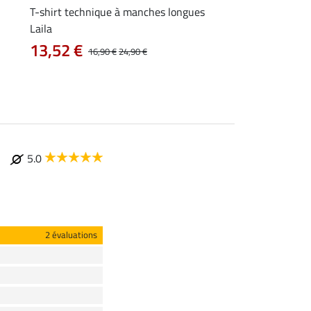
T-shirt technique à manches longues
Polo technique Olivi
Laila
12,72 €
15,90 €
19
13,52 €
16,90 €
24,90 €
5.0
2 évaluations