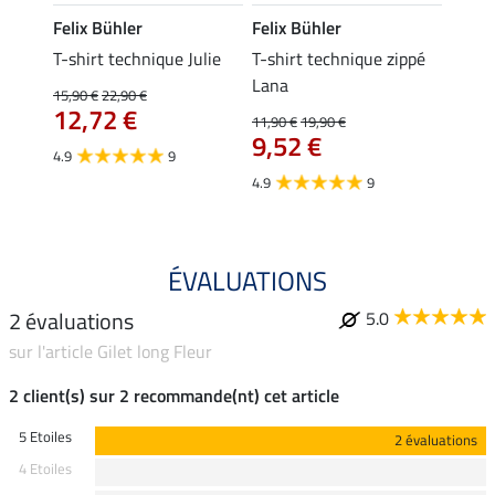
Felix Bühler
Felix Bühler
Felix
essa
T-shirt technique Julie
T-shirt technique zippé
Polo 
Lana
15,90 €
22,90 €
15,90 
12,72 €
12,
11,90 €
19,90 €
9,52 €
4.9
9
4.7
4.9
9
ÉVALUATIONS
2 évaluations
5.0
sur l'article Gilet long Fleur
2 client(s) sur 2 recommande(nt) cet article
5 Etoiles
2 évaluations
4 Etoiles