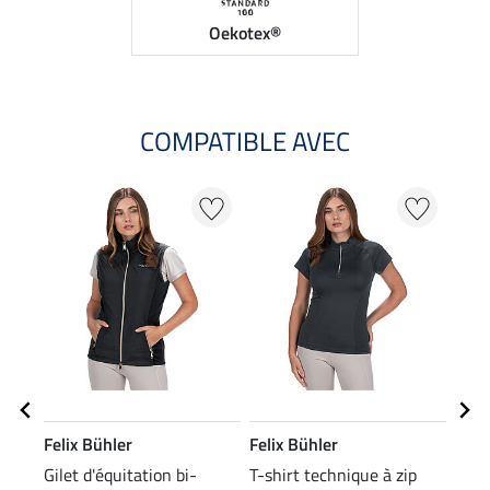
Oekotex®
COMPATIBLE AVEC
NO
Felix Bühler
Felix Bühler
Feli
Gilet d'équitation bi-
T-shirt technique à zip
Bonn