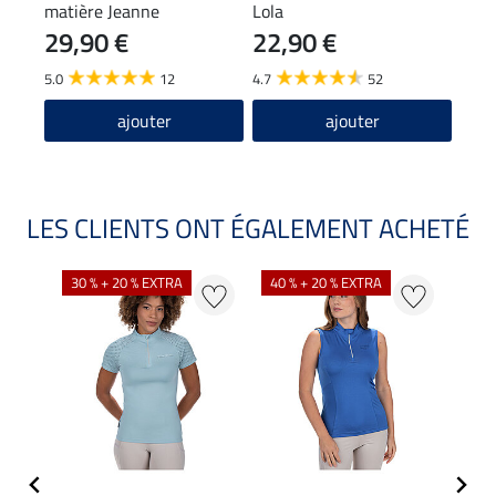
matière Jeanne
Lola
29,90 €
22,90 €
9,9
5.0
12
4.7
52
4.8
ajouter
ajouter
LES CLIENTS ONT ÉGALEMENT ACHETÉ
30 % + 20 % EXTRA
40 % + 20 % EXTRA
20 %