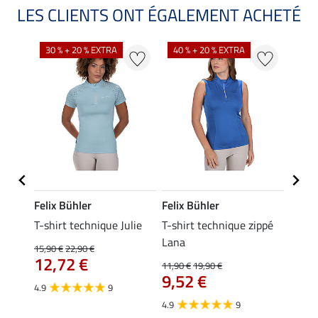
LES CLIENTS ONT ÉGALEMENT ACHETÉ
30 % + 20 % EXTRA
40 % + 20 % EXTRA
20 %
Felix Bühler
Felix Bühler
Felix
essa
T-shirt technique Julie
T-shirt technique zippé
Polo 
Lana
15,90 €
22,90 €
15,90 
12,72 €
12,
11,90 €
19,90 €
9,52 €
4.9
9
4.7
4.9
9