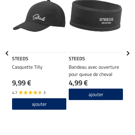
STEEDS
STEEDS
STE
Casquette Tilly
Bandeau avec ouverture
T-sh
pour queue de cheval
9,99 €
4,99 €
11,90
9,5
4.7
3
ajouter
4.8
ajouter