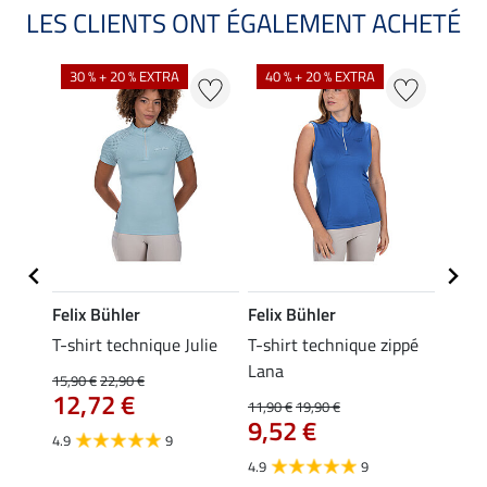
LES CLIENTS ONT ÉGALEMENT ACHETÉ
30 % + 20 % EXTRA
40 % + 20 % EXTRA
20 %
Felix Bühler
Felix Bühler
Felix
da
T-shirt technique Julie
T-shirt technique zippé
Polo 
Lana
15,90 €
22,90 €
15,90 
12,72 €
12,
11,90 €
19,90 €
9,52 €
4.9
9
4.7
4.9
9