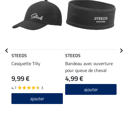
STEEDS
STEEDS
STE
Casquette Tilly
Bandeau avec ouverture
T-sh
pour queue de cheval
9,99 €
4,99 €
11,90
9,5
4.7
3
ajouter
4.8
ajouter